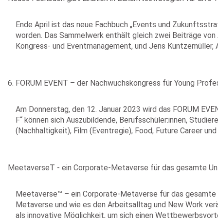
Ende April ist das neue Fachbuch „Events und Zukunftsstrat
worden. Das Sammelwerk enthält gleich zwei Beiträge von 
Kongress- und Eventmanagement, und Jens Kuntzemüller, Ak
6. FORUM EVENT – der Nachwuchskongress für Young Profes
Am Donnerstag, den 12. Januar 2023 wird das FORUM EVENT
F“ können sich Auszubildende, Berufsschüler:innen, Studier
(Nachhaltigkeit), Film (Eventregie), Food, Future Career und
MeetaverseT - ein Corporate-Metaverse für das gesamte Un
Meetaverse™ – ein Corporate-Metaverse für das gesamte U
Metaverse und wie es den Arbeitsalltag und New Work verä
als innovative Möglichkeit, um sich einen Wettbewerbsvorte