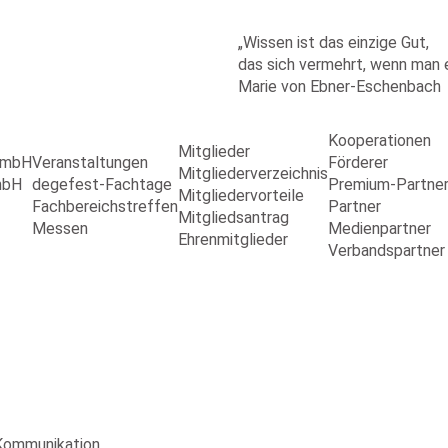
„Wissen ist das einzige Gut,
das sich vermehrt, wenn man es
Marie von Ebner-Eschenbach
Kooperationen
Mitglieder
 GmbH
Veranstaltungen
Förderer
Mitgliederverzeichnis
mbH
degefest-Fachtage
Premium-Partne
Mitgliedervorteile
Fachbereichstreffen
Partner
Mitgliedsantrag
Messen
Medienpartner
Ehrenmitglieder
Verbandspartner
-Kommunikation