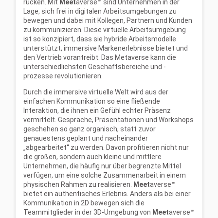
rücken. Mit
Meet
averse™ sind Unternehmen in der
Lage, sich frei in digitalen Arbeitsumgebungen zu
bewegen und dabei mit Kollegen, Partnern und Kunden
zu kommunizieren. Diese virtuelle Arbeitsumgebung
ist so konzipiert, dass sie hybride Arbeitsmodelle
unterstützt, immersive Markenerlebnisse bietet und
den Vertrieb vorantreibt. Das Metaverse kann die
unterschiedlichsten Geschäftsbereiche und -
prozesse revolutionieren.
Durch die immersive virtuelle Welt wird aus der
einfachen Kommunikation so eine fließende
Interaktion, die ihnen ein Gefühl echter Präsenz
vermittelt. Gespräche, Präsentationen und Workshops
geschehen so ganz organisch, statt zuvor
genauestens geplant und nacheinander
„abgearbeitet“ zu werden. Davon profitieren nicht nur
die großen, sondern auch kleine und mittlere
Unternehmen, die häufig nur über begrenzte Mittel
verfügen, um eine solche Zusammenarbeit in einem
physischen Rahmen zu realisieren.
Meet
averse™
bietet ein authentisches Erlebnis. Anders als bei einer
Kommunikation in 2D bewegen sich die
Teammitglieder in der 3D-Umgebung von
Meet
averse™