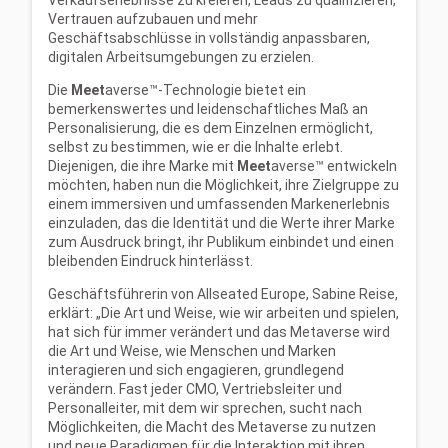
Verkaufserlebnisse zu kreieren, Leads zu qualifizieren,
Vertrauen aufzubauen und mehr
Geschäftsabschlüsse in vollständig anpassbaren,
digitalen Arbeitsumgebungen zu erzielen.
Die
Meet
averse™-Technologie bietet ein
bemerkenswertes und leidenschaftliches Maß an
Personalisierung, die es dem Einzelnen ermöglicht,
selbst zu bestimmen, wie er die Inhalte erlebt.
Diejenigen, die ihre Marke mit
Meet
averse™ entwickeln
möchten, haben nun die Möglichkeit, ihre Zielgruppe zu
einem immersiven und umfassenden Markenerlebnis
einzuladen, das die Identität und die Werte ihrer Marke
zum Ausdruck bringt, ihr Publikum einbindet und einen
bleibenden Eindruck hinterlässt.
Geschäftsführerin von Allseated Europe, Sabine Reise,
erklärt: „Die Art und Weise, wie wir arbeiten und spielen,
hat sich für immer verändert und das Metaverse wird
die Art und Weise, wie Menschen und Marken
interagieren und sich engagieren, grundlegend
verändern. Fast jeder CMO, Vertriebsleiter und
Personalleiter, mit dem wir sprechen, sucht nach
Möglichkeiten, die Macht des Metaverse zu nutzen
und neue Paradigmen für die Interaktion mit ihren