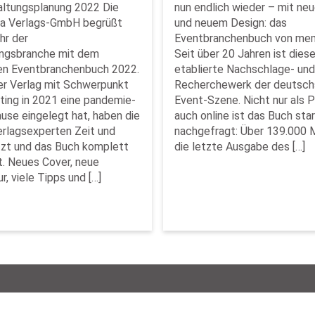
altungsplanung 2022 Die
nun endlich wieder – mit neu
 Verlags-GmbH begrüßt
und neuem Design: das
hr der
Eventbranchenbuch von me
ungsbranche mit dem
Seit über 20 Jahren ist dies
en Eventbranchenbuch 2022.
etablierte Nachschlage- und
r Verlag mit Schwerpunkt
Recherchewerk der deutsch
ing in 2021 eine pandemie-
Event-Szene. Nicht nur als 
use eingelegt hat, haben die
auch online ist das Buch sta
erlagsexperten Zeit und
nachgefragt: Über 139.000 
zt und das Buch komplett
die letzte Ausgabe des […]
t. Neues Cover, neue
r, viele Tipps und […]