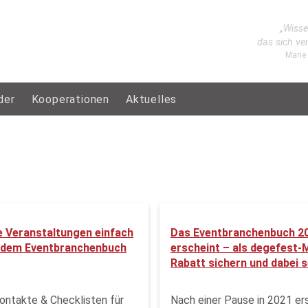
„Wisse
das sich ve
Marie
der
Kooperationen
Aktuelles
e Veranstaltungen einfach
Das Eventbranchenbuch 2
t dem Eventbranchenbuch
erscheint – als degefest-M
Rabatt sichern und dabei s
ntakte & Checklisten für
Nach einer Pause in 2021 er