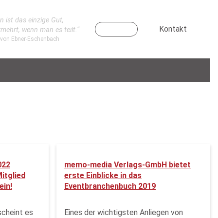
n ist das einzige Gut,
Kontakt
rmehrt, wenn man es teilt.“
 von Ebner-Eschenbach
022
memo-media Verlags-GmbH bietet
itglied
erste Einblicke in das
ein!
Eventbranchenbuch 2019
scheint es
Eines der wichtigsten Anliegen von