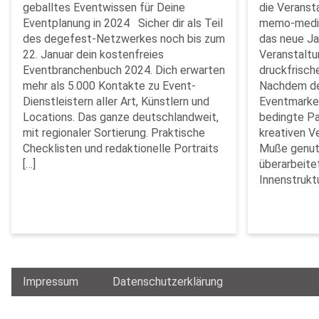
geballtes Eventwissen für Deine
die Veranst
Eventplanung in 2024 Sicher dir als Teil
memo-media
des degefest-Netzwerkes noch bis zum
das neue Ja
22. Januar dein kostenfreies
Veranstalt
Eventbranchenbuch 2024. Dich erwarten
druckfrisch
mehr als 5.000 Kontakte zu Event-
Nachdem de
Dienstleistern aller Art, Künstlern und
Eventmarket
Locations. Das ganze deutschlandweit,
bedingte Pa
mit regionaler Sortierung. Praktische
kreativen V
Checklisten und redaktionelle Portraits
Muße genut
[…]
überarbeite
Innenstruktu
Impressum
Datenschutzerklärung