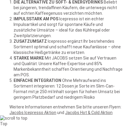
DIE ALTERNATIVE ZU SOFT- & ENERGYDRINKS
Beliebt
bei jüngeren, trendaffinen Käufern, die unterwegs nicht
auf echten Kaffeegenuss verzichten möchten.
IMPULSSTARK AM POS
Icepresso ist ein echter
Impulsartikel und sorgt für spontane Käufe und
zusätzliche Umsätze – ideal für das Kühlregal oder
Zweitplatzierungen.
ZUSATZUMSATZ
Icepresso ergänzt Ihr bestehendes
Sortiment optimal und schafft neue Kaufanlässe – ohne
klassische Heißgetränke zu ersetzen.
STARKE MARKE
Mit JACOBS setzen Sie auf Vertrauen
und Qualität. Unsere Kaffee-Expertise und 85%
Markenbekanntheit schaffen Orientierung und Nachfrage
am POS.
EINFACHE INTEGRATION
Ohne Mehraufwand ins
Sortiment integrieren: 12 Dosen je Sorte im Slim-Can-
Format mit je 250 ml Inhalt sorgen für hohen Umsatz bei
geringem Platzbedarf und niedrigem Risiko
Weitere Informationen entnehmen Sie bitte unseren Flyern:
Jacobs Icepresso Aktion
und
Jacobs Hot & Cold Aktion
Top