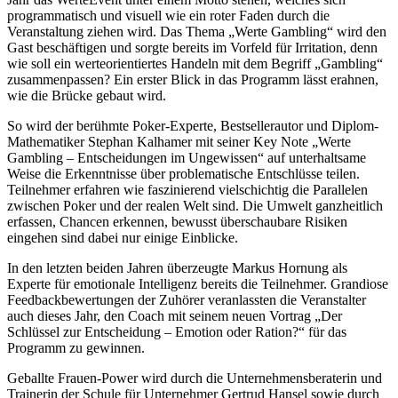
programmatisch und visuell wie ein roter Faden durch die
Veranstaltung ziehen wird. Das Thema „Werte Gambling“ wird den
Gast beschäftigen und sorgte bereits im Vorfeld für Irritation, denn
wie soll ein werteorientiertes Handeln mit dem Begriff „Gambling“
zusammenpassen? Ein erster Blick in das Programm lässt erahnen,
wie die Brücke gebaut wird.
So wird der berühmte Poker-Experte, Bestsellerautor und Diplom-
Mathematiker Stephan Kalhamer mit seiner Key Note „Werte
Gambling – Entscheidungen im Ungewissen“ auf unterhaltsame
Weise die Erkenntnisse über problematische Entschlüsse teilen.
Teilnehmer erfahren wie faszinierend vielschichtig die Parallelen
zwischen Poker und der realen Welt sind. Die Umwelt ganzheitlich
erfassen, Chancen erkennen, bewusst überschaubare Risiken
eingehen sind dabei nur einige Einblicke.
In den letzten beiden Jahren überzeugte Markus Hornung als
Experte für emotionale Intelligenz bereits die Teilnehmer. Grandiose
Feedbackbewertungen der Zuhörer veranlassten die Veranstalter
auch dieses Jahr, den Coach mit seinem neuen Vortrag „Der
Schlüssel zur Entscheidung – Emotion oder Ration?“ für das
Programm zu gewinnen.
Geballte Frauen-Power wird durch die Unternehmensberaterin und
Trainerin der Schule für Unternehmer Gertrud Hansel sowie durch