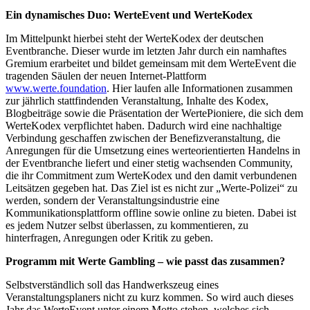
Ein dynamisches Duo: WerteEvent und WerteKodex
Im Mittelpunkt hierbei steht der WerteKodex der deutschen
Eventbranche. Dieser wurde im letzten Jahr durch ein namhaftes
Gremium erarbeitet und bildet gemeinsam mit dem WerteEvent die
tragenden Säulen der neuen Internet-Plattform
www.werte.foundation
. Hier laufen alle Informationen zusammen
zur jährlich stattfindenden Veranstaltung, Inhalte des Kodex,
Blogbeiträge sowie die Präsentation der WertePioniere, die sich dem
WerteKodex verpflichtet haben. Dadurch wird eine nachhaltige
Verbindung geschaffen zwischen der Benefizveranstaltung, die
Anregungen für die Umsetzung eines werteorientierten Handelns in
der Eventbranche liefert und einer stetig wachsenden Community,
die ihr Commitment zum WerteKodex und den damit verbundenen
Leitsätzen gegeben hat. Das Ziel ist es nicht zur „Werte-Polizei“ zu
werden, sondern der Veranstaltungsindustrie eine
Kommunikationsplattform offline sowie online zu bieten. Dabei ist
es jedem Nutzer selbst überlassen, zu kommentieren, zu
hinterfragen, Anregungen oder Kritik zu geben.
Programm mit Werte Gambling – wie passt das zusammen?
Selbstverständlich soll das Handwerkszeug eines
Veranstaltungsplaners nicht zu kurz kommen. So wird auch dieses
Jahr das WerteEvent unter einem Motto stehen, welches sich