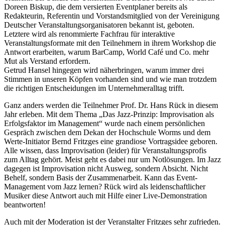
Doreen Biskup, die dem versierten Eventplaner bereits als
Redakteurin, Referentin und Vorstandsmitglied von der Vereinigung
Deutscher Veranstaltungsorganisatoren bekannt ist, geboten.
Letztere wird als renommierte Fachfrau für interaktive
Veranstaltungsformate mit den Teilnehmern in ihrem Workshop die
Antwort erarbeiten, warum BarCamp, World Café und Co. mehr
Mut als Verstand erfordern.
Getrud Hansel hingegen wird näherbringen, warum immer drei
Stimmen in unseren Köpfen vorhanden sind und wie man trotzdem
die richtigen Entscheidungen im Unternehmeralltag trifft.
Ganz anders werden die Teilnehmer Prof. Dr. Hans Rück in diesem
Jahr erleben. Mit dem Thema „Das Jazz-Prinzip: Improvisation als
Erfolgsfaktor im Management“ wurde nach einem persönlichen
Gespräch zwischen dem Dekan der Hochschule Worms und dem
Werte-Initiator Bernd Fritzges eine grandiose Vortragsidee geboren.
Alle wissen, dass Improvisation (leider) für Veranstaltungsprofis
zum Alltag gehört. Meist geht es dabei nur um Notlösungen. Im Jazz
dagegen ist Improvisation nicht Ausweg, sondern Absicht. Nicht
Behelf, sondern Basis der Zusammenarbeit. Kann das Event-
Management vom Jazz lernen? Rück wird als leidenschaftlicher
Musiker diese Antwort auch mit Hilfe einer Live-Demonstration
beantworten!
Auch mit der Moderation ist der Veranstalter Fritzges sehr zufrieden.