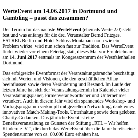
WerteEvent am 14.06.2017 in Dortmund und
Gambling – passt das zusammen?
Der Termin für das nächste
WerteEvent
(ehemals Werte 2.0) steht
fest und was anfangs für die drei Veranstalter Bernd Fritzges,
ESTREL Berlin und Hotel Schloss Montabaur noch wie ein
Problem wirkte, wird nun schon fast zur Tradition. Das WerteEvent
findet wieder vor einem Feiertag statt, dieses Mal vor Fronleichnam
am
14. Juni 2017
erstmals im Kongresszentrum der Westfalenhallen
Dortmund.
Das erfolgreiche Eventformat der Veranstaltungsbranche beschäftigt
sich mit Werten und Visionen, die den geschäftlichen Alltag
beeinflussen sowie deren Veränderung und Bestand. Im Laufe der
letzten Jahre hat sich der Veranstaltungstermin im Kalender vieler
Veranstaltungsplaner, Firmenverantwortlicher und Unternehmer
verankert. Auch in diesem Jahr wird ein spannendes Workshop- und
Vortragsprogramm verknüpft mit gezieltem Networking, dank eines
innovativen Match-Making-Tools, Unterhaltung sowie dem gelebten
Charity-Gedanken. Das jährliche Event ist eine
Benefizveranstaltung zu Gunsten der Stiftung „RTL – Wir helfen
Kindern e. V.“, die durch das WerteEvent über die Jahre bereits eine
Spendensumme von ca. 60.000 Euro erhalten hat.