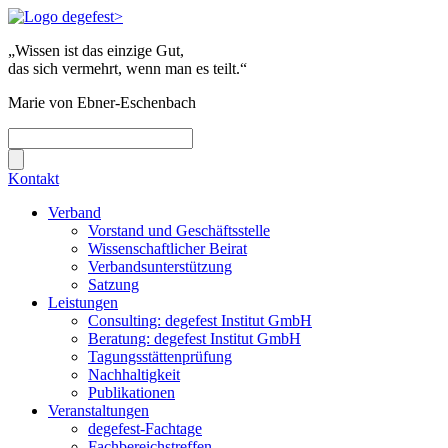
„Wissen ist das einzige Gut,
das sich vermehrt, wenn man es teilt.“
Marie von Ebner-Eschenbach
Kontakt
Verband
Vorstand und Geschäftsstelle
Wissenschaftlicher Beirat
Verbandsunterstützung
Satzung
Leistungen
Consulting: degefest Institut GmbH
Beratung: degefest Institut GmbH
Tagungsstättenprüfung
Nachhaltigkeit
Publikationen
Veranstaltungen
degefest-Fachtage
Fachbereichstreffen