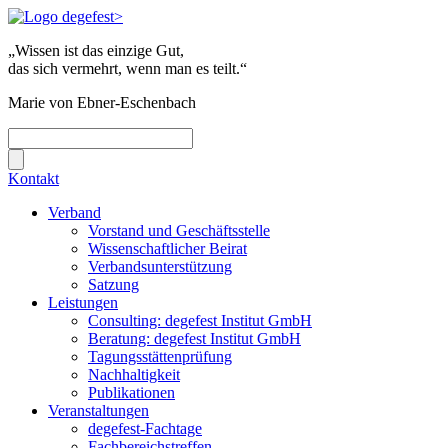
„Wissen ist das einzige Gut,
das sich vermehrt, wenn man es teilt.“
Marie von Ebner-Eschenbach
Kontakt
Verband
Vorstand und Geschäftsstelle
Wissenschaftlicher Beirat
Verbandsunterstützung
Satzung
Leistungen
Consulting: degefest Institut GmbH
Beratung: degefest Institut GmbH
Tagungsstättenprüfung
Nachhaltigkeit
Publikationen
Veranstaltungen
degefest-Fachtage
Fachbereichstreffen