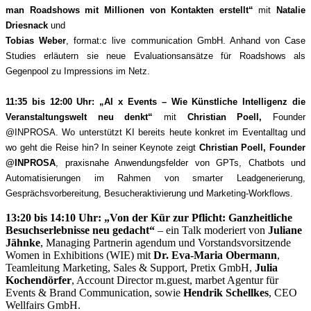
man Roadshows mit Millionen von Kontakten erstellt“
mit
Natalie
Driesnack
und
Tobias Weber
, format:c live communication GmbH. Anhand von Case
Studies erläutern sie neue Evaluationsansätze für Roadshows als
Gegenpool zu Impressions im Netz.
11:35 bis 12:00 Uhr: „
AI x Events – Wie Künstliche Intelligenz die
Veranstaltungswelt neu denkt“
mit
Christian Poell,
Founder
@INPROSA.
Wo unterstützt KI bereits heute konkret im Eventalltag und
wo geht die Reise hin? In seiner Keynote zeigt
Christian Poell, Founder
@INPROSA
, praxisnahe Anwendungsfelder von GPTs, Chatbots und
Automatisierungen im Rahmen von smarter Leadgenerierung,
Gesprächsvorbereitung, Besucheraktivierung und Marketing-Workflows.
13:20 bis 14:10 Uhr:
„Von der Kür zur Pflicht: Ganzheitliche
Besuchserlebnisse neu gedacht“
– ein Talk moderiert von
Juliane
Jähnke
, Managing Partnerin agendum und Vorstandsvorsitzende
Women in Exhibitions (WIE) mit
Dr. Eva-Maria Obermann
,
Teamleitung Marketing, Sales & Support, Pretix GmbH,
Julia
Kochendörfer
, Account Director m.guest, marbet Agentur für
Events & Brand Communication, sowie
Hendrik Schellkes
, CEO
Wellfairs GmbH.