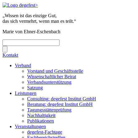
„Wissen ist das einzige Gut,
das sich vermehrt, wenn man es teilt.“
Marie von Ebner-Eschenbach
Kontakt
Verband
Vorstand und Geschäftsstelle
Wissenschaftlicher Beirat
Verbandsunterstützung
Satzung
Leistungen
Consulting: degefest Institut GmbH
Beratung: degefest Institut GmbH
Tagungsstättenprüfung
Nachhaltigkeit
Publikationen
Veranstaltungen
degefest-Fachtage
Fachbereichstreffen