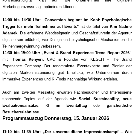
konversion.digital klärt
auf, wie Unternehmen ihre digitalen
Marketingprozesse agil optimieren können.
14:00 bis 14:30 Uhr:
„Conversion beginnt im Kopf: Psychologische
Trigger für mehr Teilnehmer auf Events“
ist der Slot von
Kim Nadine
Adamek.
Die erfahrene Webdesignerin und Geschäftsführerin der Agentur
digitallotsen erläutert, wie Design und psychologische Mechanismen die
Teilnehmergewinnung verbessern.
14:30 bis 15:00 Uhr:
„Event & Brand Experience Trend Report 2026“
mit
Thomas Kenyeri,
CVO & Founder von KESCH – The Brand
Experience Company. Der renommierte Eventexperte und Pionier der
digitalen Markeninszenierung gibt Einblicke, wie Unternehmen durch
immersive Experiences und KI-Tools nachhaltige Wirkung erzielen.
Auch am zweiten Messetag erwarten Fachbesucher und Interessierte
spannende Topics auf der Agenda wie
Social Sustainability
,
neue
Evaluationsansätze
,
KI im Eventalltag
oder
ganzheitliche
Besuchererlebnisse
.
Programmauszug Donnerstag, 15. Januar 2026
11:10 bis 11:35 Uhr: „
Der unvermeidliche Impressionskampf – Wie