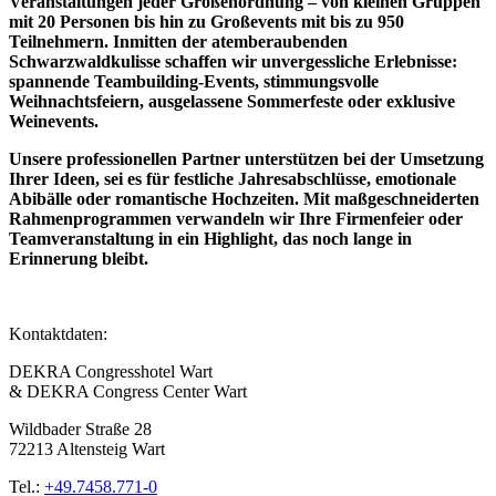
Veranstaltungen jeder Größenordnung – von kleinen Gruppen
mit 20 Personen bis hin zu Großevents mit bis zu 950
Teilnehmern. Inmitten der atemberaubenden
Schwarzwaldkulisse schaffen wir unvergessliche Erlebnisse:
spannende Teambuilding-Events, stimmungsvolle
Weihnachtsfeiern, ausgelassene Sommerfeste oder exklusive
Weinevents.
Unsere professionellen Partner unterstützen bei der Umsetzung
Ihrer Ideen, sei es für festliche Jahresabschlüsse, emotionale
Abibälle oder romantische Hochzeiten. Mit maßgeschneiderten
Rahmenprogrammen verwandeln wir Ihre Firmenfeier oder
Teamveranstaltung in ein Highlight, das noch lange in
Erinnerung bleibt.
Kontaktdaten:
DEKRA Congresshotel Wart
& DEKRA Congress Center Wart
Wildbader Straße 28
72213 Altensteig Wart
Tel.:
+49​.7458​.771-0