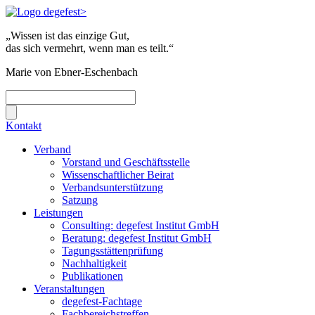
„Wissen ist das einzige Gut,
das sich vermehrt, wenn man es teilt.“
Marie von Ebner-Eschenbach
Kontakt
Verband
Vorstand und Geschäftsstelle
Wissenschaftlicher Beirat
Verbandsunterstützung
Satzung
Leistungen
Consulting: degefest Institut GmbH
Beratung: degefest Institut GmbH
Tagungsstättenprüfung
Nachhaltigkeit
Publikationen
Veranstaltungen
degefest-Fachtage
Fachbereichstreffen