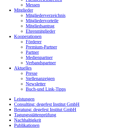
Messen
Mitglieder
Mitgliederverzeichnis
Mitgliedervorteile
Mitgliedsantrag
Ehrenmitglieder
Kooperationen
Förderer
Premium-Partner
Partner
Medienpartner
Verbandspartner
Aktuelles
Presse
Stellenanzeigen
Newsletter
Buch-und Link-Tipps
Leistungen
Consulting: degefest Institut GmbH
Beratung: degefest Institut GmbH
Tagungsstättenprüfung
Nachhaltigkeit
Publikationen