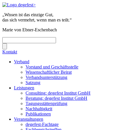
„Wissen ist das einzige Gut,
das sich vermehrt, wenn man es teilt.“
Marie von Ebner-Eschenbach
Kontakt
Verband
Vorstand und Geschäftsstelle
Wissenschaftlicher Beirat
Verbandsunterstützung
Satzung
Leistungen
Consulting: degefest Institut GmbH
Beratung: degefest Institut GmbH
Tagungsstättenprüfung
Nachhaltigkeit
Publikationen
Veranstaltungen
degefest-Fachtage
Fachbereichstreffen