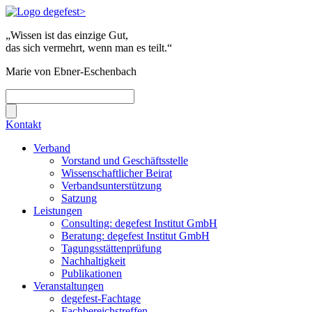
„Wissen ist das einzige Gut,
das sich vermehrt, wenn man es teilt.“
Marie von Ebner-Eschenbach
Kontakt
Verband
Vorstand und Geschäftsstelle
Wissenschaftlicher Beirat
Verbandsunterstützung
Satzung
Leistungen
Consulting: degefest Institut GmbH
Beratung: degefest Institut GmbH
Tagungsstättenprüfung
Nachhaltigkeit
Publikationen
Veranstaltungen
degefest-Fachtage
Fachbereichstreffen