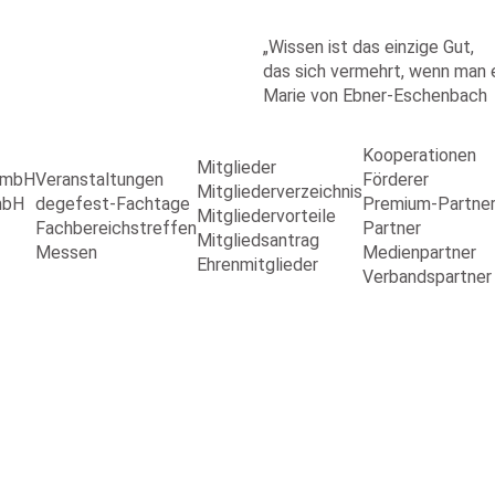
„Wissen ist das einzige Gut,
das sich vermehrt, wenn man es
Marie von Ebner-Eschenbach
Kooperationen
Mitglieder
 GmbH
Veranstaltungen
Förderer
Mitgliederverzeichnis
mbH
degefest-Fachtage
Premium-Partne
Mitgliedervorteile
Fachbereichstreffen
Partner
Mitgliedsantrag
Messen
Medienpartner
Ehrenmitglieder
Verbandspartner