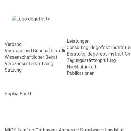
Leistungen
Verband
Consulting: degefest Institut
Vorstand und Geschäftsstelle
Beratung: degefest Institut G
Wissenschaftlicher Beirat
Tagungsstättenprüfung
Verbandsunterstützung
Nachhaltigkeit
Satzung
Publikationen
Sophia Buckl
MICE-FamTrip Ostbayern: Amberg – Straubing – Landshut