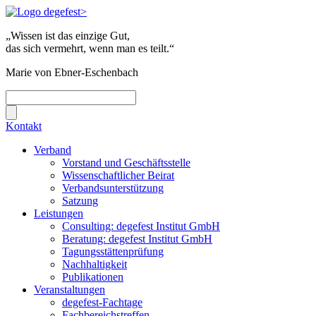
„Wissen ist das einzige Gut,
das sich vermehrt, wenn man es teilt.“
Marie von Ebner-Eschenbach
Kontakt
Verband
Vorstand und Geschäftsstelle
Wissenschaftlicher Beirat
Verbandsunterstützung
Satzung
Leistungen
Consulting: degefest Institut GmbH
Beratung: degefest Institut GmbH
Tagungsstättenprüfung
Nachhaltigkeit
Publikationen
Veranstaltungen
degefest-Fachtage
Fachbereichstreffen