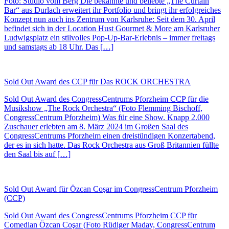
Foto: Studio vom Berg Die bekannte und beliebte „The Curtain
Bar“ aus Durlach erweitert ihr Portfolio und bringt ihr erfolgreiches
Konzept nun auch ins Zentrum von Karlsruhe: Seit dem 30. April
befindet sich in der Location Hust Gourmet & More am Karlsruher
Ludwigsplatz ein stilvolles Pop-Up-Bar-Erlebnis – immer freitags
und samstags ab 18 Uhr. Das […]
Sold Out Award des CCP für Das ROCK ORCHESTRA
Sold Out Award des CongressCentrums Pforzheim CCP für die
Musikshow „The Rock Orchestra“ (Foto Flemming Bischoff,
CongressCentrum Pforzheim) Was für eine Show. Knapp 2.000
Zuschauer erlebten am 8. März 2024 im Großen Saal des
CongressCentrums Pforzheim einen dreistündigen Konzertabend,
der es in sich hatte. Das Rock Orchestra aus Groß Britannien füllte
den Saal bis auf […]
Sold Out Award für Özcan Coşar im CongressCentrum Pforzheim
(CCP)
Sold Out Award des CongressCentrums Pforzheim CCP für
Comedian Özcan Coşar (Foto Rüdiger Maday, CongressCentrum