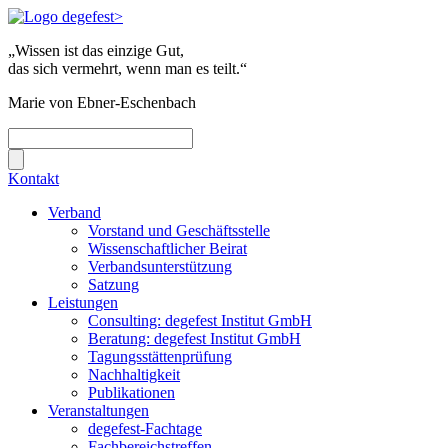
„Wissen ist das einzige Gut,
das sich vermehrt, wenn man es teilt.“
Marie von Ebner-Eschenbach
Kontakt
Verband
Vorstand und Geschäftsstelle
Wissenschaftlicher Beirat
Verbandsunterstützung
Satzung
Leistungen
Consulting: degefest Institut GmbH
Beratung: degefest Institut GmbH
Tagungsstättenprüfung
Nachhaltigkeit
Publikationen
Veranstaltungen
degefest-Fachtage
Fachbereichstreffen