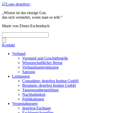
„Wissen ist das einzige Gut,
das sich vermehrt, wenn man es teilt.“
Marie von Ebner-Eschenbach
Kontakt
Verband
Vorstand und Geschäftsstelle
Wissenschaftlicher Beirat
Verbandsunterstützung
Satzung
Leistungen
Consulting: degefest Institut GmbH
Beratung: degefest Institut GmbH
Tagungsstättenprüfung
Nachhaltigkeit
Publikationen
Veranstaltungen
degefest-Fachtage
Fachbereichstreffen