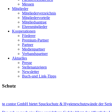
Messen
Mitglieder
Mitgliederverzeichnis
Mitgliedervorteile
Mitgliedsantrag
Ehrenmitglieder
Kooperationen
Förderer
Premium-Partner
Partner
Medienpartner
Verbandspartner
Aktuelles
Presse
Stellenanzeigen
Newsletter
Buch-und Link-Tipps
Schutz
tg contor GmbH bietet Spuckschutz & Hygieneschutzwände der Seri