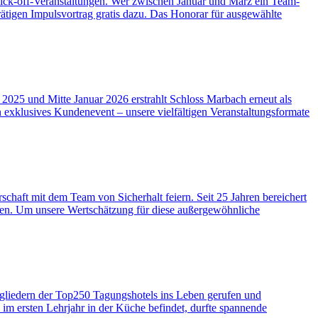
 Kick-off-Veranstaltungen. Wer zwischen Januar und März ein Team-
tigen Impulsvortrag gratis dazu. Das Honorar für ausgewählte
 2025 und Mitte Januar 2026 erstrahlt Schloss Marbach erneut als
 exklusives Kundenevent – unsere vielfältigen Veranstaltungsformate
chaft mit dem Team von Sicherhalt feiern. Seit 25 Jahren bereichert
ten. Um unsere Wertschätzung für diese außergewöhnliche
liedern der Top250 Tagungshotels ins Leben gerufen und
im ersten Lehrjahr in der Küche befindet, durfte spannende