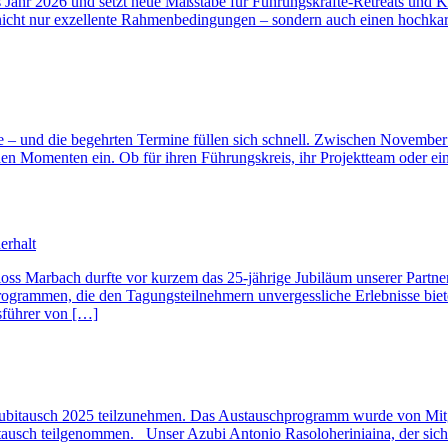
ns Jahr 2026 und setzt neue Maßstäbe für Führungskräfte-Retreats und
nicht nur exzellente Rahmenbedingungen – sondern auch einen hochkarä
nge – und die begehrten Termine füllen sich schnell. Zwischen November
en Momenten ein. Ob für ihren Führungskreis, ihr Projektteam oder ein
erhalt
ss Marbach durfte vor kurzem das 25-jährige Jubiläum unserer Partners
programmen, die den Tagungsteilnehmern unvergessliche Erlebnisse bie
sführer von […]
zubitausch 2025 teilzunehmen. Das Austauschprogramm wurde von Mitg
tausch teilgenommen. Unser Azubi Antonio Rasoloheriniaina, der sich 