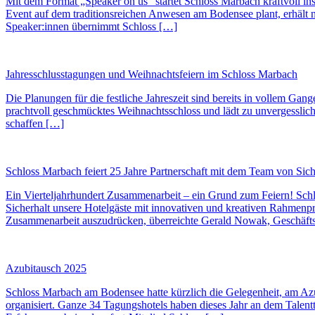
Mit dem Format „Speaker on us“ startet Schloss Marbach kraftvoll i
Event auf dem traditionsreichen Anwesen am Bodensee plant, erhält 
Speaker:innen übernimmt Schloss […]
Jahresschlusstagungen und Weihnachtsfeiern im Schloss Marbach
Die Planungen für die festliche Jahreszeit sind bereits in vollem Ga
prachtvoll geschmücktes Weihnachtsschloss und lädt zu unvergesslich
schaffen […]
Schloss Marbach feiert 25 Jahre Partnerschaft mit dem Team von Sich
Ein Vierteljahrhundert Zusammenarbeit – ein Grund zum Feiern! Schlo
Sicherhalt unsere Hotelgäste mit innovativen und kreativen Rahmen
Zusammenarbeit auszudrücken, überreichte Gerald Nowak, Geschäft
Azubitausch 2025
Schloss Marbach am Bodensee hatte kürzlich die Gelegenheit, am A
organisiert. Ganze 34 Tagungshotels haben dieses Jahr an dem Talent