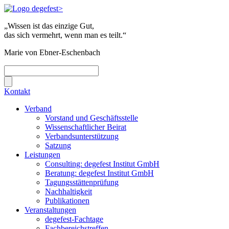
„Wissen ist das einzige Gut,
das sich vermehrt, wenn man es teilt.“
Marie von Ebner-Eschenbach
Kontakt
Verband
Vorstand und Geschäftsstelle
Wissenschaftlicher Beirat
Verbandsunterstützung
Satzung
Leistungen
Consulting: degefest Institut GmbH
Beratung: degefest Institut GmbH
Tagungsstättenprüfung
Nachhaltigkeit
Publikationen
Veranstaltungen
degefest-Fachtage
Fachbereichstreffen