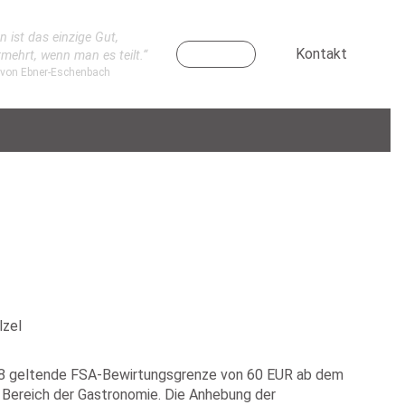
n ist das einzige Gut,
Kontakt
rmehrt, wenn man es teilt.“
 von Ebner-Eschenbach
lzel
i 2008 geltende FSA-Bewirtungsgrenze von 60 EUR ab dem
m Bereich der Gastronomie. Die Anhebung der