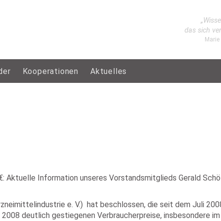
„Wisse
das sich ve
Marie
der
Kooperationen
Aktuelles
: Aktuelle Information unseres Vorstandsmitglieds Gerald Schö
Arzneimittelindustrie e. V.) hat beschlossen, die seit dem Jul
t 2008 deutlich gestiegenen Verbraucherpreise, insbesondere i