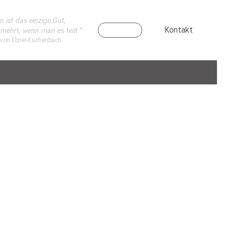
n ist das einzige Gut,
Kontakt
rmehrt, wenn man es teilt.“
 von Ebner-Eschenbach