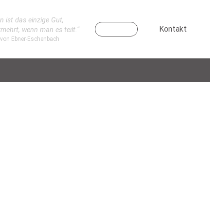
n ist das einzige Gut,
Kontakt
rmehrt, wenn man es teilt.“
 von Ebner-Eschenbach