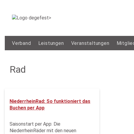
Verband
Leistungen
Veranstaltungen
Mitglie
Rad
NiederrheinRad: So funktioniert das
Buchen per App
Saisonstart per App: Die
NiederrheinRäder mit den neuen