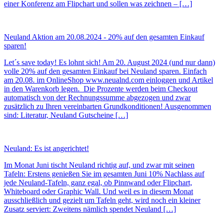
einer Konferenz am Flipchart und sollen was zeichnen – […]
Neuland Aktion am 20.08.2024 - 20% auf den gesamten Einkauf
sparen!
Let´s save today! Es lohnt sich! Am 20. August 2024 (und nur dann)
volle 20% auf den gesamten Einkauf bei Neuland sparen. Einfach
am 20.08. im OnlineShop www.neualnd.com einloggen und Artikel
in den Warenkorb legen. Die Prozente werden beim Checkout
automatisch von der Rechnungssumme abgezogen und zwar
zusätzlich zu Ihren vereinbarten Grundkonditionen! Ausgenommen
sind: Literatur, Neuland Gutscheine […]
Neuland: Es ist angerichtet!
Im Monat Juni tischt Neuland richtig auf, und zwar mit seinen
Tafeln: Erstens genießen Sie im gesamten Juni 10% Nachlass auf
jede Neuland-Tafeln, ganz egal, ob Pinnwand oder Flipchart,
Whiteboard oder Graphic Wall. Und weil es in diesem Monat
ausschließlich und gezielt um Tafeln geht, wird noch ein kleiner
Zusatz serviert: Zweitens nämlich spendet Neuland […]