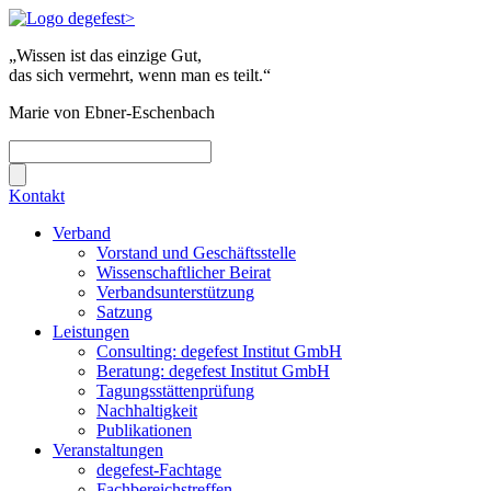
„Wissen ist das einzige Gut,
das sich vermehrt, wenn man es teilt.“
Marie von Ebner-Eschenbach
Kontakt
Verband
Vorstand und Geschäftsstelle
Wissenschaftlicher Beirat
Verbandsunterstützung
Satzung
Leistungen
Consulting: degefest Institut GmbH
Beratung: degefest Institut GmbH
Tagungsstättenprüfung
Nachhaltigkeit
Publikationen
Veranstaltungen
degefest-Fachtage
Fachbereichstreffen