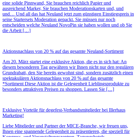
eine solide Pinnwand, Sie brauchen reichlich Papier und
ausreichend Marker, Sie brauchen Moderationskarten und, und
und… Und all das hat Neuland jetzt zum günstigen Einstiegspreis in
seine Startersets Moderation gepackt. Sie müssen nur noch
entscheiden welche Neuland NovoPin sie haben wollen und ob Sie
die Arbeit […]
Aktionsnachlass von 20 % auf das gesamte Neuland-Sortiment
Am 20. März startet eine exklusive Aktion, die es in sich hat: An
diesem besonderen Tag gewähren wir Ihnen nicht nur den regulären
Grundrabatt, den Sie bereits gewohnt sind, sondern zusätzlich einen
spektakulären Aktionsnachlass von 20 % auf das gesamte
*Sortiment Diese Aktion ist die Gelegenheit Lieblingsprodukte zu
besonders attraktiven Preisen zu shoppen. Lassen Sie […]
Exklusive Vorteile für degefest-Verbandsmitglieder bei Illerhaus
Marketing!
Liebe Mitglieder und Partner der MICE-Branche, wir freuen uns,
Ihnen eine spannende Gelegenheit zu präsentieren, die speziell für
Kongress- und Veranstaltungszentren, Tagungshotels,