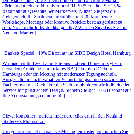
Die Blätter fallen, die Farben strahlen – und auch Ihre Marker
dürfen nicht fehlen! Nur bis zum 01.11.2025 erhalten Sie 15 %
Rabatt auf ausgewählte 5er-MarkerSets. Nutzen Sie jetzt die
Gelegenheit, Ihr Sortiment aufzufüllen und für kommende
Workshops, Meetings oder kreative Projekte bestens gerüstet zu
sein. Noch mehr Individualität gefällig? Wussten Sie, dass Sie Ihre
Neuland Marker […]
"Bankett-Special - 10% Discount“ im SIDE Design Hotel Hamburg
Wir machen Ihr Event zum Erlebnis – ob ein Dinner in stylisch-
elegantem Ambiente, ein lockeres BBQ über den Dächern
Hamburgs oder ein Meeting mit modernster Tagungstechnik.
Ausgestattet mit acht variablen Veranstaltungsräumen sowie einer
Dachterrasse mit Blick über die Stadt kombinieren wir individuellen
Service mit puristischem Design. Sichern Sie sich 10% Discount auf
Ihre Veranstaltungsrechnung für […]
Clever kombiniert, perfekt moderiert. Alles drin in den Neuland
Startersets Moderation
Um gut vorbereitet ins nächste Meeting einzusteigen, brauchen Sie