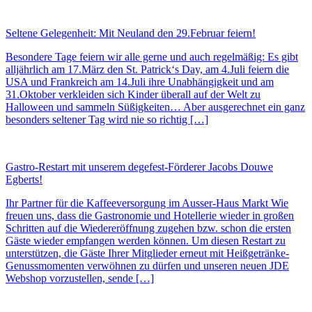
Seltene Gelegenheit: Mit Neuland den 29.Februar feiern!
Besondere Tage feiern wir alle gerne und auch regelmäßig: Es gibt
alljährlich am 17.März den St. Patrick‘s Day, am 4.Juli feiern die
USA und Frankreich am 14.Juli ihre Unabhängigkeit und am
31.Oktober verkleiden sich Kinder überall auf der Welt zu
Halloween und sammeln Süßigkeiten… Aber ausgerechnet ein ganz
besonders seltener Tag wird nie so richtig […]
Gastro-Restart mit unserem degefest-Förderer Jacobs Douwe
Egberts!
Ihr Partner für die Kaffeeversorgung im Ausser-Haus Markt Wie
freuen uns, dass die Gastronomie und Hotellerie wieder in großen
Schritten auf die Wiedereröffnung zugehen bzw. schon die ersten
Gäste wieder empfangen werden können. Um diesen Restart zu
unterstützen, die Gäste Ihrer Mitglieder erneut mit Heißgetränke-
Genussmomenten verwöhnen zu dürfen und unseren neuen JDE
Webshop vorzustellen, sende […]