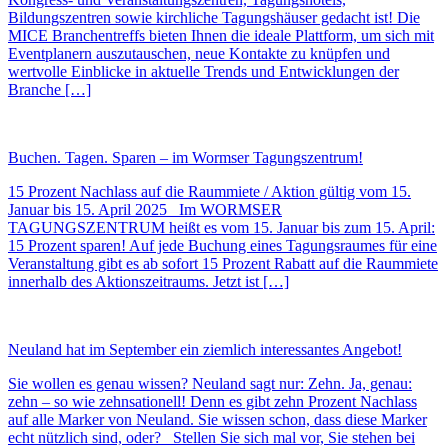
Bildungszentren sowie kirchliche Tagungshäuser gedacht ist! Die
MICE Branchentreffs bieten Ihnen die ideale Plattform, um sich mit
Eventplanern auszutauschen, neue Kontakte zu knüpfen und
wertvolle Einblicke in aktuelle Trends und Entwicklungen der
Branche […]
Buchen. Tagen. Sparen – im Wormser Tagungszentrum!
15 Prozent Nachlass auf die Raummiete / Aktion gültig vom 15.
Januar bis 15. April 2025 Im WORMSER
TAGUNGSZENTRUM heißt es vom 15. Januar bis zum 15. April:
15 Prozent sparen! Auf jede Buchung eines Tagungsraumes für eine
Veranstaltung gibt es ab sofort 15 Prozent Rabatt auf die Raummiete
innerhalb des Aktionszeitraums. Jetzt ist […]
Neuland hat im September ein ziemlich interessantes Angebot!
Sie wollen es genau wissen? Neuland sagt nur: Zehn. Ja, genau:
zehn – so wie zehnsationell! Denn es gibt zehn Prozent Nachlass
auf alle Marker von Neuland. Sie wissen schon, dass diese Marker
echt nützlich sind, oder? Stellen Sie sich mal vor, Sie stehen bei