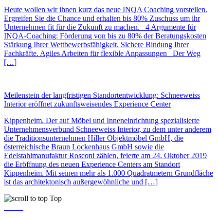
Heute wollen wir ihnen kurz das neue INQA Coaching vorstellen.
Ergreifen Sie die Chance und erhalten bis 80% Zuschuss um ihr
Unternehmen fit für die Zukunft zu machen. 4 Argumente für
INQA-Coaching: Förderung von bis zu 80% der Beratungskosten
Stärkung Ihrer Wettbewerbsfähigkeit. Sichere Bindung Ihrer
Fachkräfte. Agiles Arbeiten für flexible Anpassungen Der Weg
[…]
Meilenstein der langfristigen Standortentwicklung: Schneeweiss
Interior eröffnet zukunftsweisendes Experience Center
Kippenheim. Der auf Möbel und Inneneinrichtung spezialisierte
Unternehmensverbund Schneeweiss Interior, zu dem unter anderem
die Traditionsunternehmen Hiller Objektmöbel GmbH, die
österreichische Braun Lockenhaus GmbH sowie die
Edelstahlmanufaktur Rosconi zählen, feierte am 24. Oktober 2019
die Eröffnung des neuen Experience Centers am Standort
Kippenheim. Mit seinen mehr als 1.000 Quadratmetern Grundfläche
ist das architektonisch außergewöhnliche und […]
Top