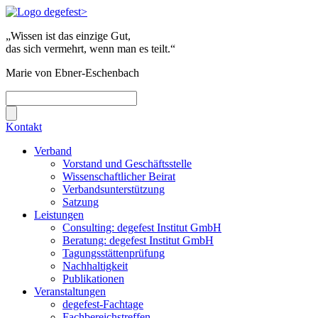
„Wissen ist das einzige Gut,
das sich vermehrt, wenn man es teilt.“
Marie von Ebner-Eschenbach
Kontakt
Verband
Vorstand und Geschäftsstelle
Wissenschaftlicher Beirat
Verbandsunterstützung
Satzung
Leistungen
Consulting: degefest Institut GmbH
Beratung: degefest Institut GmbH
Tagungsstättenprüfung
Nachhaltigkeit
Publikationen
Veranstaltungen
degefest-Fachtage
Fachbereichstreffen