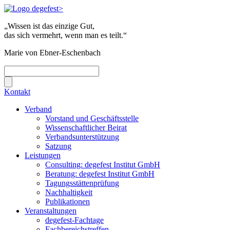
„Wissen ist das einzige Gut,
das sich vermehrt, wenn man es teilt.“
Marie von Ebner-Eschenbach
Kontakt
Verband
Vorstand und Geschäftsstelle
Wissenschaftlicher Beirat
Verbandsunterstützung
Satzung
Leistungen
Consulting: degefest Institut GmbH
Beratung: degefest Institut GmbH
Tagungsstättenprüfung
Nachhaltigkeit
Publikationen
Veranstaltungen
degefest-Fachtage
Fachbereichstreffen