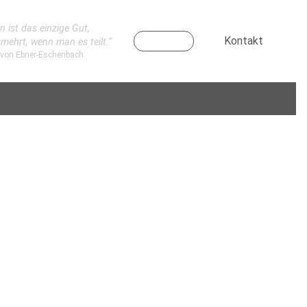
n ist das einzige Gut,
Kontakt
rmehrt, wenn man es teilt.“
 von Ebner-Eschenbach