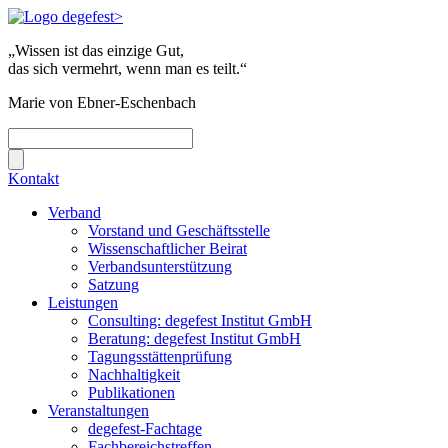
„Wissen ist das einzige Gut,
das sich vermehrt, wenn man es teilt.“
Marie von Ebner-Eschenbach
Kontakt
Verband
Vorstand und Geschäftsstelle
Wissenschaftlicher Beirat
Verbandsunterstützung
Satzung
Leistungen
Consulting: degefest Institut GmbH
Beratung: degefest Institut GmbH
Tagungsstättenprüfung
Nachhaltigkeit
Publikationen
Veranstaltungen
degefest-Fachtage
Fachbereichstreffen