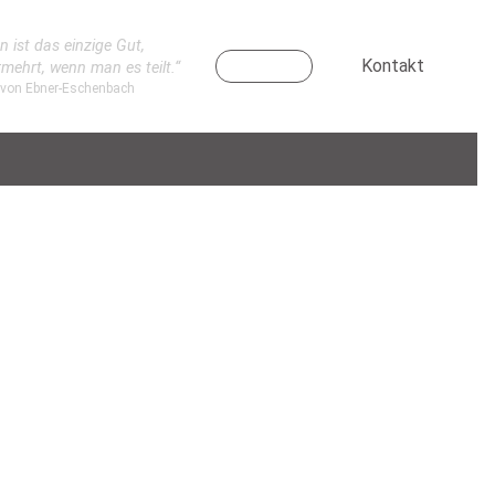
n ist das einzige Gut,
Kontakt
rmehrt, wenn man es teilt.“
 von Ebner-Eschenbach