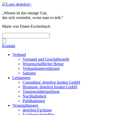
„Wissen ist das einzige Gut,
das sich vermehrt, wenn man es teilt.“
Marie von Ebner-Eschenbach
Kontakt
Verband
Vorstand und Geschäftsstelle
Wissenschaftlicher Beirat
Verbandsunterstützung
Satzung
Leistungen
Consulting: degefest Institut GmbH
Beratung: degefest Institut GmbH
Tagungsstättenprüfung
Nachhaltigkeit
Publikationen
Veranstaltungen
degefest-Fachtage
Fachbereichstreffen