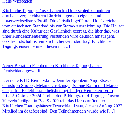
Haus Wiesbaden
Kirchliche Tagungshäuser haben im Unterschied zu anderen
durchaus vergleichbaren Einrichtungen ein eigenes und
unverwechselbares Profil. Die christlich geführten Hotels reichen
vom einfachsten Standard bis zur Sterne-Auszeichnung. Die Häuser
sind durch eine Kultur der Gastlichkeit geprägt, die über das, was
unter Kundenorientierung verstanden wird deutlich hinausgeht.
Gastfreundschaft ist ein kirchlicher Grundauftrag. Kirchliche
Tagungshäuser nehmen diesen in […]
Neuer Beirat im Fachbereich Kirchliche Tagungshäuser
Deutschland gewählt
Der neue KTD-Beirat v.l.n.r.: Jennifer Spönlein, Anje Elsesser,
Christoph Strobel, Melanie Grötzinger, Sabine Rahm und Marco
Gasparini. Es fehlt krankheitsbedingt Ludger Henneken. Vom
20.-22. Oktober 2024 fand in den Bildungs- und Tagungshäusern
Vierzehnheiligen in Bad Staffelstein das Herbsttreffen der
Kirchlichen Tagungshäuser Deutschland statt, die seit Anfang 2023
Mitglied im degefest sind. Den Teilnehmenden wurde wie […]