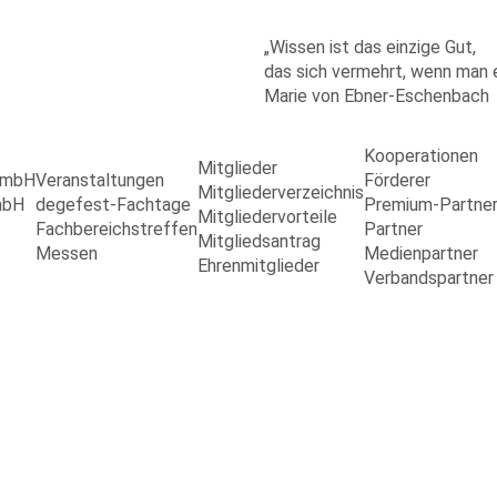
„Wissen ist das einzige Gut,
das sich vermehrt, wenn man es
Marie von Ebner-Eschenbach
Kooperationen
Mitglieder
 GmbH
Veranstaltungen
Förderer
Mitgliederverzeichnis
mbH
degefest-Fachtage
Premium-Partne
Mitgliedervorteile
Fachbereichstreffen
Partner
Mitgliedsantrag
Messen
Medienpartner
Ehrenmitglieder
Verbandspartner