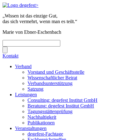
„Wissen ist das einzige Gut,
das sich vermehrt, wenn man es teilt.“
Marie von Ebner-Eschenbach
Kontakt
Verband
Vorstand und Geschäftsstelle
Wissenschaftlicher Beirat
Verbandsunterstützung
Satzung
Leistungen
Consulting: degefest Institut GmbH
Beratung: degefest Institut GmbH
Tagungsstättenprüfung
Nachhaltigkeit
Publikationen
Veranstaltungen
degefest-Fachtage
Fachbereichstreffen