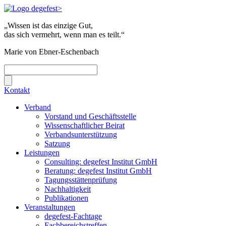
„Wissen ist das einzige Gut,
das sich vermehrt, wenn man es teilt.“
Marie von Ebner-Eschenbach
Kontakt
Verband
Vorstand und Geschäftsstelle
Wissenschaftlicher Beirat
Verbandsunterstützung
Satzung
Leistungen
Consulting: degefest Institut GmbH
Beratung: degefest Institut GmbH
Tagungsstättenprüfung
Nachhaltigkeit
Publikationen
Veranstaltungen
degefest-Fachtage
Fachbereichstreffen