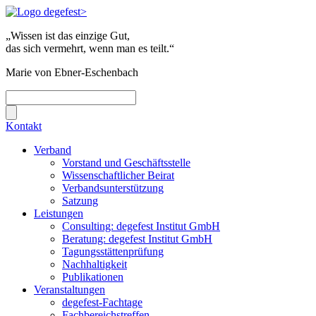
„Wissen ist das einzige Gut,
das sich vermehrt, wenn man es teilt.“
Marie von Ebner-Eschenbach
Kontakt
Verband
Vorstand und Geschäftsstelle
Wissenschaftlicher Beirat
Verbandsunterstützung
Satzung
Leistungen
Consulting: degefest Institut GmbH
Beratung: degefest Institut GmbH
Tagungsstättenprüfung
Nachhaltigkeit
Publikationen
Veranstaltungen
degefest-Fachtage
Fachbereichstreffen