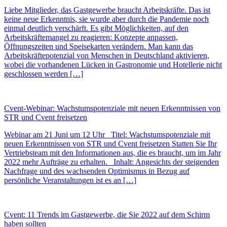
Liebe Mitglieder, das Gastgewerbe braucht Arbeitskräfte. Das ist
keine neue Erkenntnis, sie wurde aber durch die Pandemie noch
einmal deutlich verschärft. Es gibt Möglichkeiten, auf den
Arbeitskräftemangel zu reagieren: Konzepte anpassen,
Öffnungszeiten und Speisekarten verändern. Man kann das
Arbeitskräftepotenzial von Menschen in Deutschland aktivieren,
wobei die vorhandenen Lücken in Gastronomie und Hotellerie nicht
geschlossen werden […]
Cvent-Webinar: Wachstumspotenziale mit neuen Erkenntnissen von
STR und Cvent freisetzen
Webinar am 21 Juni um 12 Uhr Titel: Wachstumspotenziale mit
neuen Erkenntnissen von STR und Cvent freisetzen Statten Sie Ihr
Vertriebsteam mit den Informationen aus, die es braucht, um im Jahr
2022 mehr Aufträge zu erhalten. Inhalt: Angesichts der steigenden
Nachfrage und des wachsenden Optimismus in Bezug auf
persönliche Veranstaltungen ist es an […]
Cvent: 11 Trends im Gastgewerbe, die Sie 2022 auf dem Schirm
haben sollten