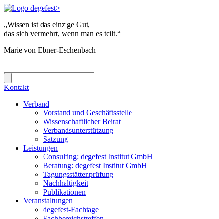
„Wissen ist das einzige Gut,
das sich vermehrt, wenn man es teilt.“
Marie von Ebner-Eschenbach
Kontakt
Verband
Vorstand und Geschäftsstelle
Wissenschaftlicher Beirat
Verbandsunterstützung
Satzung
Leistungen
Consulting: degefest Institut GmbH
Beratung: degefest Institut GmbH
Tagungsstättenprüfung
Nachhaltigkeit
Publikationen
Veranstaltungen
degefest-Fachtage
Fachbereichstreffen