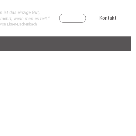
n ist das einzige Gut,
Kontakt
rmehrt, wenn man es teilt.“
 von Ebner-Eschenbach