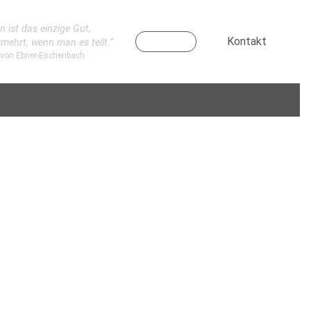
n ist das einzige Gut,
Kontakt
rmehrt, wenn man es teilt.“
 von Ebner-Eschenbach