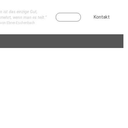
n ist das einzige Gut,
Kontakt
rmehrt, wenn man es teilt.“
 von Ebner-Eschenbach