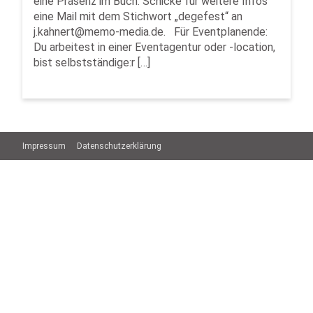
eine Präsenz im Buch. Schicke für weitere Infos
eine Mail mit dem Stichwort „degefest“ an
j.kahnert@memo-media.de. Für Eventplanende:
Du arbeitest in einer Eventagentur oder -location,
bist selbstständige:r […]
Impressum
Datenschutzerklärung