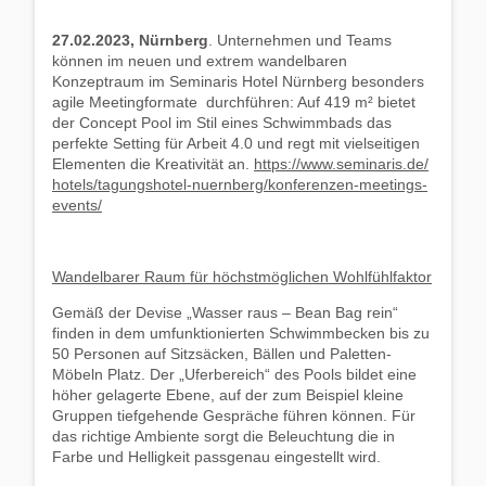
27.02.2023, Nürnberg
. Unternehmen und Teams
können im neuen und extrem wandelbaren
Konzeptraum im Seminaris Hotel Nürnberg besonders
agile Meetingformate durchführen: Auf 419 m² bietet
der Concept Pool im Stil eines Schwimmbads das
perfekte Setting für Arbeit 4.0 und regt mit vielseitigen
Elementen die Kreativität an.
https://www.seminaris.de/
hotels/tagungshotel-nuernberg/konferenzen-meetings-
events/
Wandelbarer Raum für höchstmöglichen Wohlfühlfaktor
Gemäß der Devise „Wasser raus – Bean Bag rein“
finden in dem umfunktionierten Schwimmbecken bis zu
50 Personen auf Sitzsäcken, Bällen und Paletten-
Möbeln Platz. Der „Uferbereich“ des Pools bildet eine
höher gelagerte Ebene, auf der zum Beispiel kleine
Gruppen tiefgehende Gespräche führen können. Für
das richtige Ambiente sorgt die Beleuchtung die in
Farbe und Helligkeit passgenau eingestellt wird.