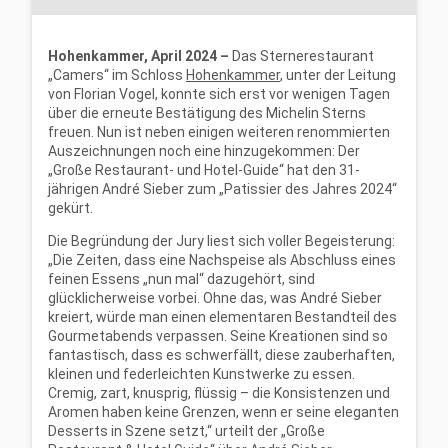
Hohenkammer, April 2024 –
Das Sternerestaurant
„Camers“ im Schloss
Hohenkammer
, unter der Leitung
von Florian Vogel, konnte sich erst vor wenigen Tagen
über die erneute Bestätigung des Michelin Sterns
freuen. Nun ist neben einigen weiteren renommierten
Auszeichnungen noch eine hinzugekommen: Der
„Große Restaurant- und Hotel-Guide“ hat den 31-
jährigen André Sieber zum „Patissier des Jahres 2024“
gekürt.
Die Begründung der Jury liest sich voller Begeisterung:
„Die Zeiten, dass eine Nachspeise als Abschluss eines
feinen Essens „nun mal“ dazugehört, sind
glücklicherweise vorbei. Ohne das, was André Sieber
kreiert, würde man einen elementaren Bestandteil des
Gourmetabends verpassen. Seine Kreationen sind so
fantastisch, dass es schwerfällt, diese zauberhaften,
kleinen und federleichten Kunstwerke zu essen.
Cremig, zart, knusprig, flüssig – die Konsistenzen und
Aromen haben keine Grenzen, wenn er seine eleganten
Desserts in Szene setzt,“ urteilt der „Große