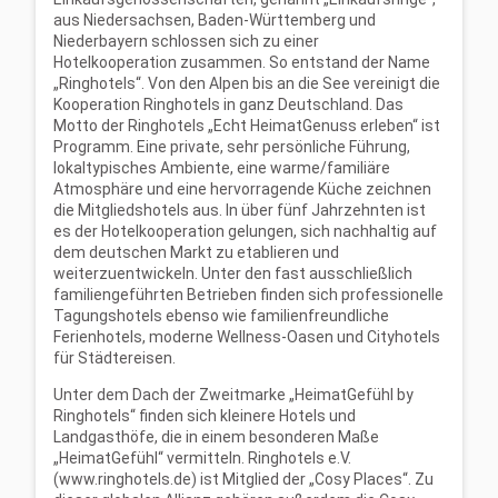
aus Niedersachsen, Baden-Württemberg und
Niederbayern schlossen sich zu einer
Hotelkooperation zusammen. So entstand der Name
„Ringhotels“. Von den Alpen bis an die See vereinigt die
Kooperation Ringhotels in ganz Deutschland. Das
Motto der Ringhotels „Echt HeimatGenuss erleben“ ist
Programm. Eine private, sehr persönliche Führung,
lokaltypisches Ambiente, eine warme/familiäre
Atmosphäre und eine hervorragende Küche zeichnen
die Mitgliedshotels aus. In über fünf Jahrzehnten ist
es der Hotelkooperation gelungen, sich nachhaltig auf
dem deutschen Markt zu etablieren und
weiterzuentwickeln. Unter den fast ausschließlich
familiengeführten Betrieben finden sich professionelle
Tagungshotels ebenso wie familienfreundliche
Ferienhotels, moderne Wellness-Oasen und Cityhotels
für Städtereisen.
Unter dem Dach der Zweitmarke „HeimatGefühl by
Ringhotels“ finden sich kleinere Hotels und
Landgasthöfe, die in einem besonderen Maße
„HeimatGefühl“ vermitteln. Ringhotels e.V.
(www.ringhotels.de) ist Mitglied der „Cosy Places“. Zu