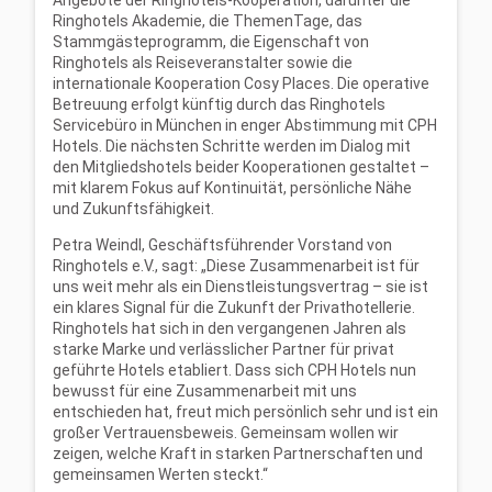
Angebote der Ringhotels-Kooperation, darunter die
Ringhotels Akademie, die ThemenTage, das
Stammgästeprogramm, die Eigenschaft von
Ringhotels als Reiseveranstalter sowie die
internationale Kooperation Cosy Places. Die operative
Betreuung erfolgt künftig durch das Ringhotels
Servicebüro in München in enger Abstimmung mit CPH
Hotels. Die nächsten Schritte werden im Dialog mit
den Mitgliedshotels beider Kooperationen gestaltet –
mit klarem Fokus auf Kontinuität, persönliche Nähe
und Zukunftsfähigkeit.
Petra Weindl, Geschäftsführender Vorstand von
Ringhotels e.V., sagt: „Diese Zusammenarbeit ist für
uns weit mehr als ein Dienstleistungsvertrag – sie ist
ein klares Signal für die Zukunft der Privathotellerie.
Ringhotels hat sich in den vergangenen Jahren als
starke Marke und verlässlicher Partner für privat
geführte Hotels etabliert. Dass sich CPH Hotels nun
bewusst für eine Zusammenarbeit mit uns
entschieden hat, freut mich persönlich sehr und ist ein
großer Vertrauensbeweis. Gemeinsam wollen wir
zeigen, welche Kraft in starken Partnerschaften und
gemeinsamen Werten steckt.“