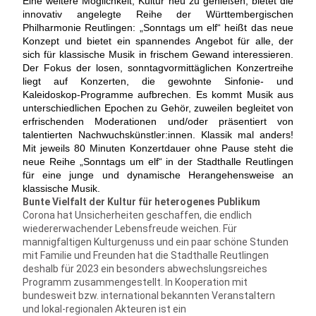
Eine weitere Möglichkeit, Kultur neu zu genießen, bietet die
innovativ angelegte Reihe der Württembergischen
Philharmonie Reutlingen: „Sonntags um elf“ heißt das neue
Konzept und bietet ein spannendes Angebot für alle, der
sich für klassische Musik in frischem Gewand interessieren.
Der Fokus der losen, sonntagvormittäglichen Konzertreihe
liegt auf Konzerten, die gewohnte Sinfonie- und
Kaleidoskop-Programme aufbrechen. Es kommt Musik aus
unterschiedlichen Epochen zu Gehör, zuweilen begleitet von
erfrischenden Moderationen und/oder präsentiert von
talentierten Nachwuchskünstler:innen. Klassik mal anders!
Mit jeweils 80 Minuten Konzertdauer ohne Pause steht die
neue Reihe „Sonntags um elf“ in der Stadthalle Reutlingen
für eine junge und dynamische Herangehensweise an
klassische Musik.
Bunte Vielfalt der Kultur für heterogenes Publikum
Corona hat Unsicherheiten geschaffen, die endlich
wiedererwachender Lebensfreude weichen. Für
mannigfaltigen Kulturgenuss und ein paar schöne Stunden
mit Familie und Freunden hat die Stadthalle Reutlingen
deshalb für 2023 ein besonders abwechslungsreiches
Programm zusammengestellt. In Kooperation mit
bundesweit bzw. international bekannten Veranstaltern
und lokal-regionalen Akteuren ist ein