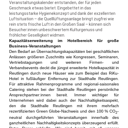
Veranstaltungskalender entstanden, der für jeden
Geschmack etwas bietet. Eingebettet in das
leistungsstarke Hygienekonzept und dank der exzellenten
Luftsituation – die Quelllüftungsanlage bringt zugfrei wie
rein stets frische Luft in den Großen Saal – können sich
Besucher:innen unbeschwertem Kulturgenuss und
fröhlicher Geselligkeit widmen.
Kapazitätserweiterung im Hotelbereich für große
Business-Veranstaltungen
Den Bedarf an Übernachtungskapazitäten bei geschäftlichen
Anlässen größeren Zuschnitts wie Kongressen, Seminaren,
Vertriebstagungen und weiteren Firmen- und
Verbandsevents deckt die jüngst erweiterte Hotelkapazität in
Reutlingen durch neue Häuser wie zum Beispiel das RiKu-
Hotel in fußläufiger Entfernung zur Stadthalle Reutlingen.
Für attraktive Rahmenprogramme und regional-saisonales
Catering stehen bei der Stadthalle Reutlingen persönliche
Ansprechpartner:innen bereit. Immer wichtiger für
Unternehmen wird dabei auch der Nachhaltigkeitsaspekt,
den die Stadthalle Reutlingen mit ihrem mehrfach
rezertifizierten Green Globe-Nachweis und den 100 % CO
-
2
neutral durchgeführten Veranstaltungen innerhalb des
ganzheitlichen Nachhaltigkeitskonzepts überzeugend erfüllt.