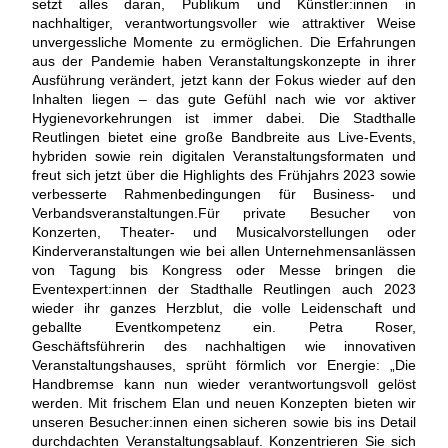
setzt alles daran, Publikum und Künstler:innen in
nachhaltiger, verantwortungsvoller wie attraktiver Weise
unvergessliche Momente zu ermöglichen. Die Erfahrungen
aus der Pandemie haben Veranstaltungskonzepte in ihrer
Ausführung verändert, jetzt kann der Fokus wieder auf den
Inhalten liegen – das gute Gefühl nach wie vor aktiver
Hygienevorkehrungen ist immer dabei. Die Stadthalle
Reutlingen bietet eine große Bandbreite aus Live-Events,
hybriden sowie rein digitalen Veranstaltungsformaten und
freut sich jetzt über die Highlights des Frühjahrs 2023 sowie
verbesserte Rahmenbedingungen für Business- und
Verbandsveranstaltungen.Für private Besucher von
Konzerten, Theater- und Musicalvorstellungen oder
Kinderveranstaltungen wie bei allen Unternehmensanlässen
von Tagung bis Kongress oder Messe bringen die
Eventexpert:innen der Stadthalle Reutlingen auch 2023
wieder ihr ganzes Herzblut, die volle Leidenschaft und
geballte Eventkompetenz ein. Petra Roser,
Geschäftsführerin des nachhaltigen wie innovativen
Veranstaltungshauses, sprüht förmlich vor Energie: „Die
Handbremse kann nun wieder verantwortungsvoll gelöst
werden. Mit frischem Elan und neuen Konzepten bieten wir
unseren Besucher:innen einen sicheren sowie bis ins Detail
durchdachten Veranstaltungsablauf. Konzentrieren Sie sich