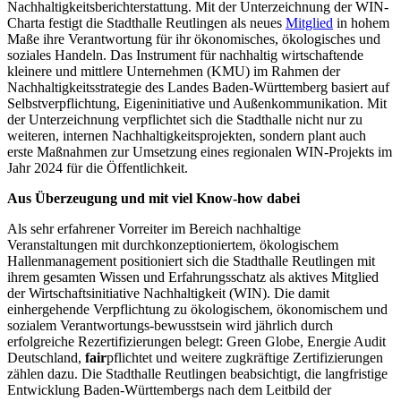
Nachhaltigkeitsberichterstattung. Mit der Unterzeichnung der WIN-
Charta festigt die Stadthalle Reutlingen als neues
Mitglied
in hohem
Maße ihre Verantwortung für ihr ökonomisches, ökologisches und
soziales Handeln. Das Instrument für nachhaltig wirtschaftende
kleinere und mittlere Unternehmen (KMU) im Rahmen der
Nachhaltigkeitsstrategie des Landes Baden-Württemberg basiert auf
Selbstverpflichtung, Eigeninitiative und Außenkommunikation. Mit
der Unterzeichnung verpflichtet sich die Stadthalle nicht nur zu
weiteren, internen Nachhaltigkeitsprojekten, sondern plant auch
erste Maßnahmen zur Umsetzung eines regionalen WIN-Projekts im
Jahr 2024 für die Öffentlichkeit.
Aus Überzeugung und mit viel Know-how dabei
Als sehr erfahrener Vorreiter im Bereich nachhaltige
Veranstaltungen mit durchkonzeptioniertem, ökologischem
Hallenmanagement positioniert sich die Stadthalle Reutlingen mit
ihrem gesamten Wissen und Erfahrungsschatz als aktives Mitglied
der Wirtschaftsinitiative Nachhaltigkeit (WIN). Die damit
einhergehende Verpflichtung zu ökologischem, ökonomischem und
sozialem Verantwortungs-bewusstsein wird jährlich durch
erfolgreiche Rezertifizierungen belegt: Green Globe, Energie Audit
Deutschland,
fair
pflichtet und weitere zugkräftige Zertifizierungen
zählen dazu. Die Stadthalle Reutlingen beabsichtigt, die langfristige
Entwicklung Baden-Württembergs nach dem Leitbild der