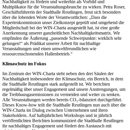
Nachhaltigkeit zu fördern und weiterhin als Vorbild und
Multiplikator für die Veranstaltungsbranche zu wirken. Petra Roser,
Geschäftsführerin der Stadthalle Reutlingen, freut sich besonders
über die lobenden Worte der Verantwortlichen: „Dass die
Expertenkommission unser Zielkonzept geprüft und umgehend die
Mitgliedschaft bei der WIN-Charta ausgestellt hat, ist eine große
Anerkennung unserer ganzheitlichen Nachhaltigkeitsmatrix. Wir
empfinden die Äußerung „passende Schwerpunkte: wirklich sehr
gelungen!“ als Prädikat unserer Arbeit für nachhaltige
Veranstaltungen und einen umweltfreundlichen wie
ressourcenschonenden Hallenbetrieb.“
Klimaschutz im Fokus
Im Zentrum der WIN-Charta steht neben den drei Säulen der
Nachhaltigkeit insbesondere der Klimaschutz, ein Bereich, in dem
die Stadthalle Reutlingen stark aufgestellt ist. Wir berichten
regelmäßig über unser Engagement und unsere Anstrengungen, um
die Treibhausgasemissionen zu vermeiden und weiter zu senken.
Alle Veranstaltungen werden bereits CO₂-bilanziert durchgeführt.
Dieses Know-how teilt die Stadthalle Reutlingen nun auch über die
WIN-Charta im Dialog zwischen Unternehmen und ihren
Stakeholdern. Auf halbjährlichen Workshops und in jährlich
veröffentlichten Berichten kommuniziert die Stadthalle Reutlingen
ihr nachhaltiges Engagement und fördert den Austausch mit