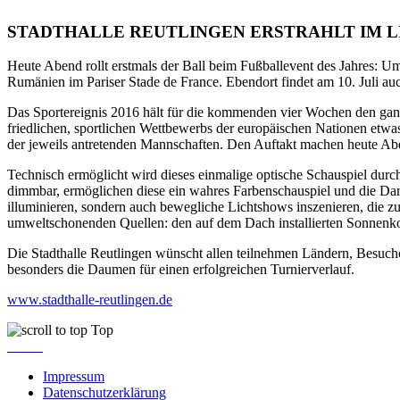
STADTHALLE REUTLINGEN ERSTRAHLT IM LICHT DE
Heute Abend rollt erstmals der Ball beim Fußballevent des Jahres: 
Rumänien im Pariser Stade de France. Ebendort findet am 10. Juli auch
Das Sportereignis 2016 hält für die kommenden vier Wochen den ganze
friedlichen, sportlichen Wettbewerbs der europäischen Nationen etwas
der jeweils antretenden Mannschaften. Den Auftakt machen heute Abe
Technisch ermöglicht wird dieses einmalige optische Schauspiel durc
dimmbar, ermöglichen diese ein wahres Farbenschauspiel und die Darste
illuminieren, sondern auch bewegliche Lichtshows inszenieren, die z
umweltschonenden Quellen: den auf dem Dach installierten Sonnenko
Die Stadthalle Reutlingen wünscht allen teilnehmen Ländern, Besuch
besonders die Daumen für einen erfolgreichen Turnierverlauf.
www.stadthalle-reutlingen.de
Top
Impressum
Datenschutzerklärung