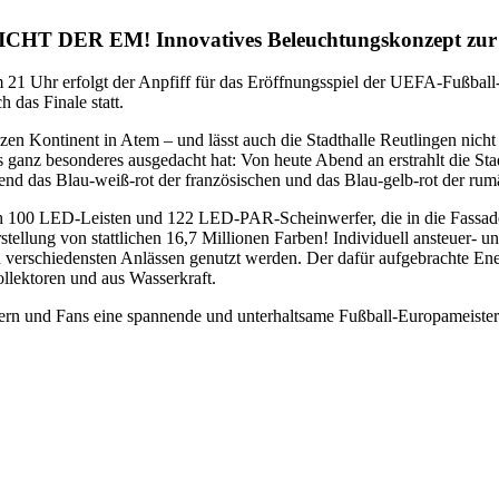
R EM! Innovatives Beleuchtungskonzept zur Fu
Um 21 Uhr erfolgt der Anpfiff für das Eröffnungsspiel der UEFA-Fußba
 das Finale statt.
n Kontinent in Atem – und lässt auch die Stadthalle Reutlingen nicht
 ganz besonderes ausgedacht hat: Von heute Abend an erstrahlt die Stad
nd das Blau-weiß-rot der französischen und das Blau-gelb-rot der rum
h 100 LED-Leisten und 122 LED-PAR-Scheinwerfer, die in die Fassade d
llung von stattlichen 16,7 Millionen Farben! Individuell ansteuer- und 
u verschiedensten Anlässen genutzt werden. Der dafür aufgebrachte Ener
llektoren und aus Wasserkraft.
ern und Fans eine spannende und unterhaltsame Fußball-Europameistersc