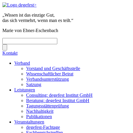
„Wissen ist das einzige Gut,
das sich vermehrt, wenn man es teilt.“
Marie von Ebner-Eschenbach
Kontakt
Verband
Vorstand und Geschäftsstelle
Wissenschaftlicher Beirat
Verbandsunterstützung
Satzung
Leistungen
Consulting: degefest Institut GmbH
Beratung: degefest Institut GmbH
Tagungsstättenprüfung
Nachhaltigkeit
Publikationen
Veranstaltungen
degefest-Fachtage
Fachbereichstreffen