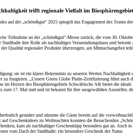
altigkeit trifft regionale Vielfalt im Biosphärengebie
standes auf der „schön&gut“ 2025 spiegelt das Engagement des Teams de
greiche Teilnahme an der „schön&gut“-Messe zurück, die vom 30. Oktob
e Stadthalle ihre Rolle als nachhaltiges Veranstaltungshaus und betonte
der Qualität regionaler Produkte überzeugen, am Mitmachangebot teil
igung; sie ist ein klares Bekenntnis zu unseren Werten Nachhaltigkeit u
ler zu fungieren. „Unsere Green Globe Platin-Zertifizierung führt au
e im Herzen des Biosphärengebiets Schwäbische Alb bietet die ideale P
 zum 17. Mal statt und ist bekannt für ihre ausgewählten Aussteller, d
erbstlich gestaltet und stimmte die Gäste bereits auf die vorweihnachtl
ck auf Geschenkideen zu Weihnachten konnten die Besuchenden „Schön
rschenken, kam als nachhaltiger Geschenktipp besonders gut an. Auch in
Bienen vom Dach der Stadthalle: ein besonders Geschenk der Natur.