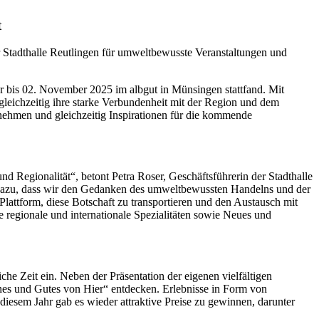
t
r Stadthalle Reutlingen für umweltbewusste Veranstaltungen und
er bis 02. November 2025 im albgut in Münsingen stattfand. Mit
 gleichzeitig ihre starke Verbundenheit mit der Region und dem
nehmen und gleichzeitig Inspirationen für die kommende
nd Regionalität“, betont Petra Roser, Geschäftsführerin der Stadthalle
ch dazu, dass wir den Gedanken des umweltbewussten Handelns und der
lattform, diese Botschaft zu transportieren und den Austausch mit
ie regionale und internationale Spezialitäten sowie Neues und
iche Zeit ein. Neben der Präsentation der eigenen vielfältigen
es und Gutes von Hier“ entdecken. Erlebnisse in Form von
 diesem Jahr gab es wieder attraktive Preise zu gewinnen, darunter