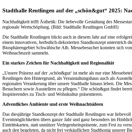
Stadthalle Reutlingen auf der „schön&gut“ 2025: Nachh
Nachhaltigkeit trifft Ästhetik: Die liebevolle Gestaltung des Messe
regionale Wertschöpfung. (Bild: Stadthalle Reutlingen GmbH)
Die Stadthalle Reutlingen blickt auch in diesem Jahr auf eine erfol
einem innovativen, herbstlich-dekorierten Standkonzept unterstrich di
Biosphärengebiet Schwäbische Alb. Messebesucher konnten sich von 
Weihnachtszeit sammeln.
Ein starkes Zeichen für Nachhaltigkeit und Regionalität
„Unsere Präsenz auf der ‚schön&gut‘ ist mehr als nur eine Messebeteil
Reutlingen den Hintergrund, als Veranstaltungshaus auch als Ausstel
regionalen Verankerung über unsere Stadthalle hinaus leben. Die Mess
Besuchern sowie Ausstellern zu pflegen.“ Die schön&gut findet bereits
Inspirierendes zu Tisch- und Wohnkultur präsentieren.
Adventliches Ambiente und erste Weihnachtsideen
Das diesjährige Standkonzept der Stadthalle Reutlingen war liebevoll h
Eventmöglichkeiten übers ganze Jahr und ganz besonders im Hinbli
Eintrittskarten, statt unnützer Verlegenheitspräsente, zum Fest zu ve
auch den begehrten, da nicht frei verkäuflichen Stadthonig unserer 