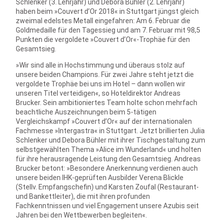
Schlenker (3. Lehrjahr) und Debora Bühler (2. Lehrjahr)
haben beim »Couvert d’Or 2018« in Stuttgart jüngst gleich
zweimal edelstes Metall eingefahren: Am 6. Februar die
Goldmedaille für den Tagessieg und am 7. Februar mit 98,5
Punkten die vergoldete »Couvert d’Or«-Trophäe für den
Gesamtsieg.
»Wir sind alle in Hochstimmung und überaus stolz auf
unsere beiden Champions. Für zwei Jahre steht jetzt die
vergoldete Trophäe bei uns im Hotel – dann wollen wir
unseren Titel verteidigen«, so Hoteldirektor Andreas
Brucker. Sein ambitioniertes Team holte schon mehrfach
beachtliche Auszeichnungen beim 5-tätigen
Vergleichskampf »Couvert d’Or« auf der internationalen
Fachmesse »Intergastra« in Stuttgart. Jetzt brillierten Julia
Schlenker und Debora Bühler mit ihrer Tischgestaltung zum
selbstgewählten Thema »Alice im Wunderland« und holten
für ihre herausragende Leistung den Gesamtsieg. Andreas
Brucker betont: »Besondere Anerkennung verdienen auch
unsere beiden IHK-geprüften Ausbilder Verena Blickle
(Stellv. Empfangschefin) und Karsten Zoufal (Restaurant-
und Bankettleiter), die mit ihren profunden
Fachkenntnissen und viel Engagement unsere Azubis seit
Jahren bei den Wettbewerben begleiten«.