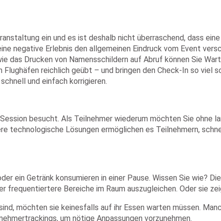
 Veranstaltung ein und es ist deshalb nicht überraschend, dass 
eine negative Erlebnis den allgemeinen Eindruck vom Event versch
wie das Drucken von Namensschildern auf Abruf können Sie Warte
 Flughäfen reichlich geübt – und bringen den Check-In so viel schn
schnell und einfach korrigieren.
Session besucht. Als Teilnehmer wiederum möchten Sie ohne lan
ere technologische Lösungen ermöglichen es Teilnehmern, schnell
oder ein Getränk konsumieren in einer Pause. Wissen Sie wie? Di
 frequentiertere Bereiche im Raum auszugleichen. Oder sie zei
nd, möchten sie keinesfalls auf ihr Essen warten müssen. Manc
ilnehmertrackings, um nötige Anpassungen vorzunehmen.