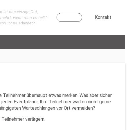
n ist das einzige Gut,
Kontakt
rmehrt, wenn man es teilt.“
 von Ebner-Eschenbach
die Teilnehmer überhaupt etwas merken. Was aber sicher
 jeden Eventplaner. Ihre Teilnehmer warten nicht gerne
e gängigsten Warteschlangen vor Ort vermeiden?
Teilnehmer verärgern.