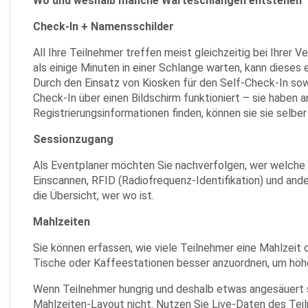
Wo und weshalb manche Warteschlangen entstehen
Check-In + Namensschilder
All Ihre Teilnehmer treffen meist gleichzeitig bei Ihrer
als einige Minuten in einer Schlange warten, kann dieses 
Durch den Einsatz von Kiosken für den Self-Check-In so
Check-In über einen Bildschirm funktioniert – sie haben an
Registrierungsinformationen finden, können sie sie selber 
Sessionzugang
Als Eventplaner möchten Sie nachverfolgen, wer welche 
Einscannen, RFID (Radiofrequenz-Identifikation) und and
die Übersicht, wer wo ist.
Mahlzeiten
Sie können erfassen, wie viele Teilnehmer eine Mahlzeit 
Tische oder Kaffeestationen besser anzuordnen, um höher
Wenn Teilnehmer hungrig und deshalb etwas angesäuert si
Mahlzeiten-Layout nicht. Nutzen Sie Live-Daten des Te