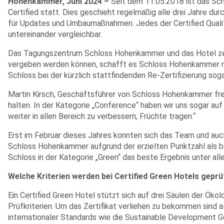
Hohenkammer, Juni 2024 –
Seit dem 11.05.2018 ist das Sc
Certified statt. Dies geschieht regelmäßig alle drei Jahre dur
für Updates und Umbaumaßnahmen. Jedes der Certified Qualität
untereinander vergleichbar.
Das Tagungszentrum Schloss Hohenkammer und das Hotel zeichn
vergeben werden können, schafft es Schloss Hohenkammer mi
Schloss bei der kürzlich stattfindenden Re-Zertifizierung soga
Martin Kirsch, Geschäftsführer von Schloss Hohenkammer freut
halten. In der Kategorie „Conference“ haben wir uns sogar auf
weiter in allen Bereich zu verbessern, Früchte tragen.“
Erst im Februar dieses Jahres konnten sich das Team und au
Schloss Hohenkammer aufgrund der erzielten Punktzahl als b
Schloss in der Kategorie „Green“ das beste Ergebnis unter alle
Welche Kriterien werden bei Certified Green Hotels geprü
Ein Certified Green Hotel stützt sich auf drei Säulen der Ök
Prüfkriterien. Um das Zertifikat verliehen zu bekommen sind a
internationaler Standards wie die Sustainable Development Go