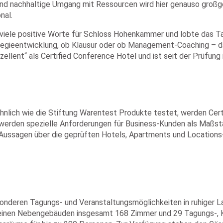
und nachhaltige Umgang mit Ressourcen wird hier genauso großge
nal.
d viele positive Worte für Schloss Hohenkammer und lobte das 
trategieentwicklung, ob Klausur oder ob Management-Coaching – 
llent“ als Certified Conference Hotel und ist seit der Prüfung 
e. Ähnlich wie die Stiftung Warentest Produkte testet, werden C
ien werden spezielle Anforderungen für Business-Kunden als Maßs
ail-Aussagen über die geprüften Hotels, Apartments und Locatio
nderen Tagungs- und Veranstaltungsmöglichkeiten in ruhiger 
inen Nebengebäuden insgesamt 168 Zimmer und 29 Tagungs-, Ko