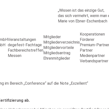
„Wissen ist das einzige Gut,
das sich vermehrt, wenn man es
Marie von Ebner-Eschenbach
Kooperationen
Mitglieder
 GmbH
Veranstaltungen
Förderer
Mitgliederverzeichnis
mbH
degefest-Fachtage
Premium-Partne
Mitgliedervorteile
Fachbereichstreffen
Partner
Mitgliedsantrag
Messen
Medienpartner
Ehrenmitglieder
Verbandspartner
ng im Bereich „Conference“ auf die Note „Exzellent“
rtifizierung ab.