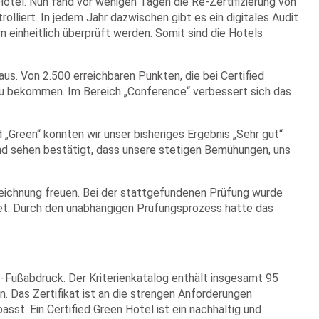
tel. Nun fand vor wenigen Tagen die Re-Zertifizierung von
olliert. In jedem Jahr dazwischen gibt es ein digitales Audit
 einheitlich überprüft werden. Somit sind die Hotels
. Von 2.500 erreichbaren Punkten, die bei Certified
u bekommen. Im Bereich „Conference“ verbessert sich das
„Green“ konnten wir unser bisheriges Ergebnis „Sehr gut“
z und sehen bestätigt, dass unsere stetigen Bemühungen, uns
zeichnung freuen. Bei der stattgefundenen Prüfung wurde
et. Durch den unabhängigen Prüfungsprozess hatte das
O2-Fußabdruck. Der Kriterienkatalog enthält insgesamt 95
en. Das Zertifikat ist an die strengen Anforderungen
st. Ein Certified Green Hotel ist ein nachhaltig und