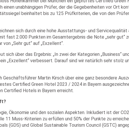
hloss Hohenkammer bei München ein geprüftes Certified Green Ho
ch einen unabhängigen Prüfer, der die Gegebenheiten vor Ort kontr
ssiegel beinhaltet bis zu 125 Prüfkriterien, die von den Prüfern
en sich durch eine hohe Ausstattungs- und Servicequalität aus
t fast 2.000 Punkten im Gesamtergebnis die Note „sehr gut“ z
r von „Sehr gut“ auf „Exzellent“.
 sich über das Ergebnis: „In zwei der Kategorien „Business“ und 
 ein „Exzellent“ verbessert. Darauf sind wir natürlich sehr stol
ch Geschäftsführer Martin Kirsch über eine ganz besondere Aus
estes Certified Green Hotel 2023 / 2024 in Bayern ausgezeichn
n Certified Hotels in Bayern erreicht.
ft?
ologie, Ökonomie und den sozialen Aspekten. Inkludiert ist der C
lle 11 Muss-Kriterien zu erfüllen und 50% der Punkte zu erreich
als (GDS) und Global Sustainable Tourism Council (GSTC) angepas