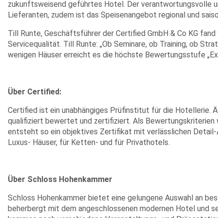
zukunftsweisend geführtes Hotel. Der verantwortungsvolle 
Lieferanten, zudem ist das Speisenangebot regional und saiso
Till Runte, Geschäftsführer der Certified GmbH & Co KG fan
Servicequalität. Till Runte: „Ob Seminare, ob Training, ob S
wenigen Häuser erreicht es die höchste Bewertungsstufe „Exze
Über Certified:
Certified ist ein unabhängiges Prüfinstitut für die Hotelleri
qualifiziert bewertet und zertifiziert. Als Bewertungskriter
entsteht so ein objektives Zertifikat mit verlässlichen Det
Luxus- Häuser, für Ketten- und für Privathotels.
Über Schloss Hohenkammer
Schloss Hohenkammer bietet eine gelungene Auswahl an beso
beherbergt mit dem angeschlossenen modernen Hotel und se