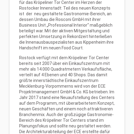
für das Kröpeliner Tor Center im Herzen der
Rostocker Innenstadt: Teil des neuen Konzepts
ist der neu gestaltete Gastronomie-Bereich, an
dessen Umbau die Rosconi GmbH mit ihrer
Business Unit „Professional Interior“ maßgeblich
beteiligt war. Mit der aktiven Mitgestaltung und
perfekten Umsetzung in Rekordzeit hinterließen
die Innenausbauspezialisten aus Kippenheim ihre
Handschrift im neuen Food Court.
Rostock verfügt mit dem Kröpeliner Tor Center
bereits seit 2007 über ein Einkaufszentrum mit
mehr als 14.000 Quadratmetern Verkaufsfläche,
verteilt auf 4 Ebenen und 40 Shops. Das damit
größte innerstädtische Einkaufszentrum
Mecklenburg-Vorpommerns wird von der ECE
Projektmanagement GmbH & Co. KG betrieben. Im
Jahr 2017 stand eine Neuaufstellung des Centers
auf dem Programm, mit überarbeitetem Konzept,
neuen Geschäften und einem noch attraktiveren
Branchenmix. Auch der großzügige Gastronomie-
Bereich des Kröpeliner Tor Centers stand im
Planungsfokus und sollte neu gestaltet werden.
Die Architekturabteilung der ECE erstellte dafür