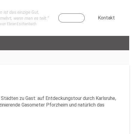
n ist das einzige Gut,
Kontakt
rmehrt, wenn man es teilt.“
 von Ebner-Eschenbach
 Städten zu Gast: auf Entdeckungstour durch Karlsruhe,
zinierende Gasometer Pforzheim und natürlich das