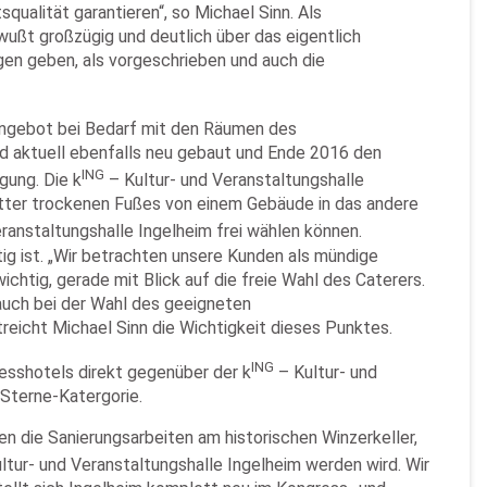
ualität garantieren“, so Michael Sinn. Als
ußt großzügig und deutlich über das eigentlich
gen geben, als vorgeschrieben und auch die
angebot bei Bedarf mit den Räumen des
d aktuell ebenfalls neu gebaut und Ende 2016 den
ING
gung. Die k
– Kultur- und Veranstaltungshalle
etter trockenen Fußes von einem Gebäude in das andere
ranstaltungshalle Ingelheim frei wählen können.
ätig ist. „Wir betrachten unsere Kunden als mündige
ichtig, gerade mit Blick auf die freie Wahl des Caterers.
 auch bei der Wahl des geeigneten
reicht Michael Sinn die Wichtigkeit dieses Punktes.
ING
nesshotels direkt gegenüber der k
– Kultur- und
Sterne-Katergorie.
en die Sanierungsarbeiten am historischen Winzerkeller,
ltur- und Veranstaltungshalle Ingelheim werden wird. Wir