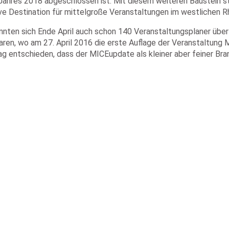
Jahres 2018 abgeschlossen ist. Mit diesem weiteren Baustein st
ive Destination für mittelgroße Veranstaltungen im westlichen R
konnten sich Ende April auch schon 140 Veranstaltungsplaner üb
 waren, wo am 27. April 2016 die erste Auflage der Veranstaltun
entschieden, dass der MICEupdate als kleiner aber feiner Branc