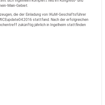
ellt sich Ingelheim komplett neu im Kongress- und
hein-Main-Gebiet.
erzeugen, die der Einladung von IKuM-Geschäftsführer
g MICEupdate04.2016 stattfand. Nach der erfolgreichen
hentreff zukünftig jährlich in Ingelheim stattfinden