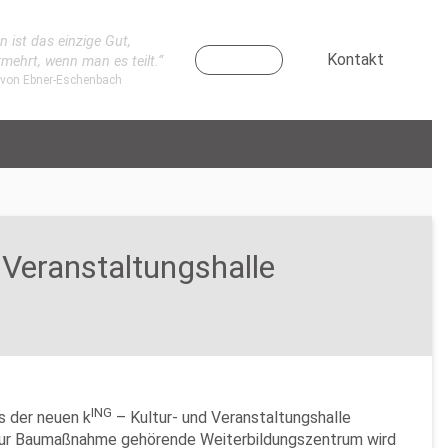
n ist das einzige Gut,
Kontakt
rmehrt, wenn man es teilt.“
 von Ebner-Eschenbach
 Veranstaltungshalle
ING
s der neuen k
– Kultur- und Veranstaltungshalle
ls zur Baumaßnahme gehörende Weiterbildungszentrum wird