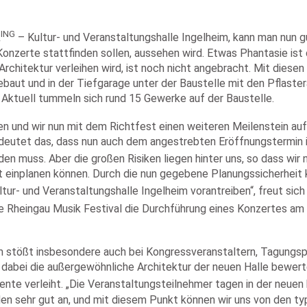
ING
k
– Kultur- und Veranstaltungshalle Ingelheim, kann man nun 
onzerte stattfinden sollen, aussehen wird. Etwas Phantasie ist
chitektur verleihen wird, ist noch nicht angebracht. Mit diese
gebaut und in der Tiefgarage unter der Baustelle mit den Pflast
. Aktuell tummeln sich rund 15 Gewerke auf der Baustelle.
fen und wir nun mit dem Richtfest einen weiteren Meilenstein auf
 bedeutet das, dass nun auch dem angestrebten Eröffnungstermi
den muss. Aber die großen Risiken liegen hinter uns, so dass wir 
 einplanen können. Durch die nun gegebene Planungssicherheit k
tur- und Veranstaltungshalle Ingelheim vorantreiben“, freut sich
e Rheingau Musik Festival die Durchführung eines Konzertes am 
im stößt insbesondere auch bei Kongressveranstaltern, Tagungsp
abei die außergewöhnliche Architektur der neuen Halle bewertet,
te verleiht. „Die Veranstaltungsteilnehmer tagen in der neuen 
en sehr gut an, und mit diesem Punkt können wir uns von den ty