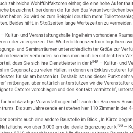
h zahlreiche Wohlfühlfaktoren einher, die eine hohe Aufenthaltsq
che bezeichnet, bei denen die für den Bau Verantwortlichen bew
lant haben. So wird es zum Beispiel deutlich mehr Toilettenanla
en. Beides hilft, in Stoßzeiten lange Wartezeiten zu vermeiden.
– Kultur- und Veranstaltungshalle Ingelheim vorhandene Raum
en oder zu ergänzen. Das Weiterbildungszentrum Ingelheim wir
agungs- und Seminarräumen unterschiedlichster Größe zur Verfü
sch miteinander verbunden, so dass man auch bei schlechtem W
ING
il, dass Sie sich ihre Dienstleister in der k
– Kultur- und Ve
il im Gegensatz zu vielen Hallen, in denen ein Exklusivcaterer t
eister für sie am besten ist. Deshalb ist uns dieser Punkt sehr w
r“ mitbringen, aber natürlich unterstützen wir die Veranstalter
ignete Caterer vorschlagen und den Kontakt vermitteln“, unterst
 für hochkarätige Veranstaltungen hilft auch der Bau eines Busi
ntrums. Bis zum Jahresende entstehen hier 110 Zimmer in der 4-
r bereits auch eine andere Baustelle im Blick. „In Kürze beginn
ING
-Nutzfläche von über 3.000 qm die ideale Ergänzung zur k
– Ku