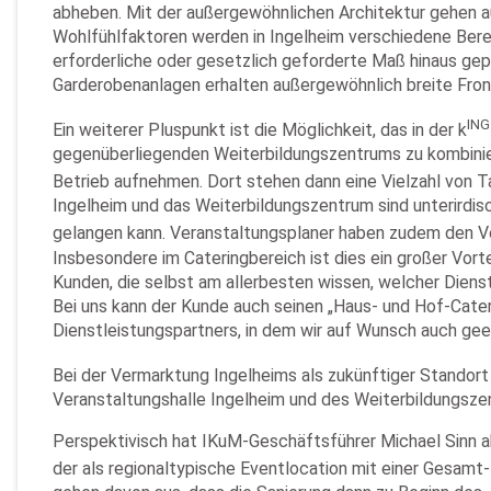
abheben. Mit der außergewöhnlichen Architektur gehen auc
Wohlfühlfaktoren werden in Ingelheim verschiedene Berei
erforderliche oder gesetzlich geforderte Maß hinaus gep
Garderobenanlagen erhalten außergewöhnlich breite Front
ING
Ein weiterer Pluspunkt ist die Möglichkeit, das in der k
gegenüberliegenden Weiterbildungszentrums zu kombinier
Betrieb aufnehmen. Dort stehen dann eine Vielzahl von T
Ingelheim und das Weiterbildungszentrum sind unterirdi
gelangen kann. Veranstaltungsplaner haben zudem den Vorte
Insbesondere im Cateringbereich ist dies ein großer Vorte
Kunden, die selbst am allerbesten wissen, welcher Dienstl
Bei uns kann der Kunde auch seinen „Haus- und Hof-Catere
Dienstleistungspartners, in dem wir auf Wunsch auch gee
Bei der Vermarktung Ingelheims als zukünftiger Standort
Veranstaltungshalle Ingelheim und des Weiterbildungsze
Perspektivisch hat IKuM-Geschäftsführer Michael Sinn abe
der als regionaltypische Eventlocation mit einer Gesamt