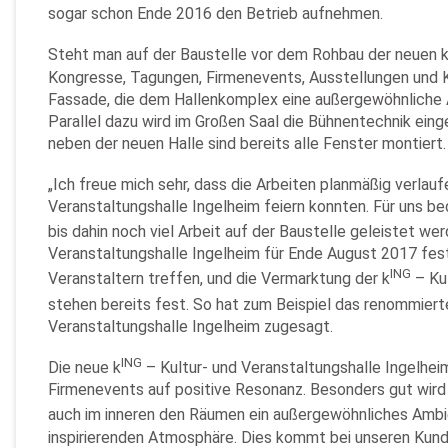
sogar schon Ende 2016 den Betrieb aufnehmen.
Steht man auf der Baustelle vor dem Rohbau der neuen 
Kongresse, Tagungen, Firmenevents, Ausstellungen und K
Fassade, die dem Hallenkomplex eine außergewöhnliche Ar
Parallel dazu wird im Großen Saal die Bühnentechnik ein
neben der neuen Halle sind bereits alle Fenster montiert
„Ich freue mich sehr, dass die Arbeiten planmäßig verlau
Veranstaltungshalle Ingelheim feiern konnten. Für uns
bis dahin noch viel Arbeit auf der Baustelle geleistet wer
Veranstaltungshalle Ingelheim für Ende August 2017 fest
ING
Veranstaltern treffen, und die Vermarktung der k
– Kul
stehen bereits fest. So hat zum Beispiel das renommiert
Veranstaltungshalle Ingelheim zugesagt.
ING
Die neue k
– Kultur- und Veranstaltungshalle Ingelhe
Firmenevents auf positive Resonanz. Besonders gut wird d
auch im inneren den Räumen ein außergewöhnliches Ambien
inspirierenden Atmosphäre. Dies kommt bei unseren Kund